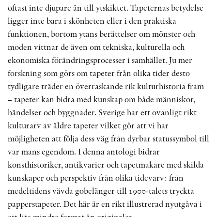
oftast inte djupare än till ytskiktet. Tapeternas betydelse
ligger inte bara i skönheten eller i den praktiska
funktionen, bortom ytans berättelser om mönster och
moden vittnar de även om tekniska, kulturella och
ekonomiska förändringsprocesser i samhället. Ju mer
forskning som görs om tapeter från olika tider desto
tydligare träder en överraskande rik kulturhistoria fram
– tapeter kan bidra med kunskap om både människor,
händelser och byggnader. Sverige har ett ovanligt rikt
kulturarv av äldre tapeter vilket gör att vi har
möjligheten att följa dess väg från dyrbar statussymbol till
var mans egendom. I denna antologi bidrar
konsthistoriker, antikvarier och tapetmakare med skilda
kunskaper och perspektiv från olika tidevarv: från
medeltidens vävda gobelänger till 1900-talets tryckta
papperstapeter. Det här är en rikt illustrerad nyutgåva i
ett lite mindre format än originalet.