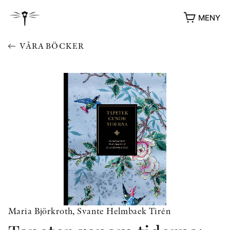
MENY
VÅRA BÖCKER
YUKIKO OCH PATRIK MÖTER
STOLPE STORIES
UTMÄRKELSER
Maria Björkroth, Svante Helmbaek Tirén
VIDEOGALLERI
ÖVRIGA FORMAT