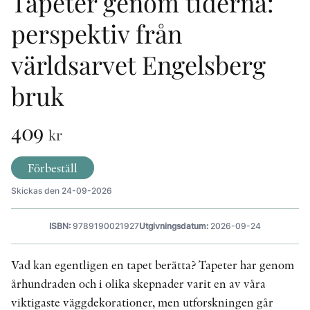
Tapeter genom tiderna:
perspektiv från
KONTAKT
världsarvet Engelsberg
PRESSKONTAKT
bruk
PEER REVIEW-PROCESSEN
409
kr
Förbeställ
Skickas den 24-09-2026
ISBN:
9789190021927
Utgivningsdatum:
2026-09-24
Vad kan egentligen en tapet berätta? Tapeter har genom
århundraden och i olika skepnader varit en av våra
viktigaste väggdekorationer, men utforskningen går