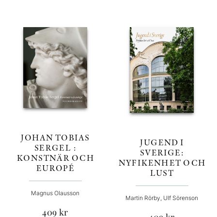
JOHAN TOBIAS
JUGEND I
SERGEL :
SVERIGE:
KONSTNÄR OCH
NYFIKENHET OCH
EUROPÉ
LUST
Magnus Olausson
Martin Rörby, Ulf Sörenson
409
kr