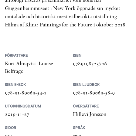
Guggenheimmuseet i New York öppnade sin mycket
omtalade och historiskt mest välbesökta utställning
Hilma af Klint: Paintings for the Future i oktober 2018.
FÖRFATTARE
ISBN
Kurt Almqvist, Louise
9789198523706
Belfrage
ISBN E-BOK
ISBN LJUDBOK
978-91-89069-54-1
978-91-89069-58-9
UTGIVNINGSDATUM
ÖVERSÄTTARE
2019-11-27
Hillevi Jonsson
SIDOR
SPRÅK
124
swe