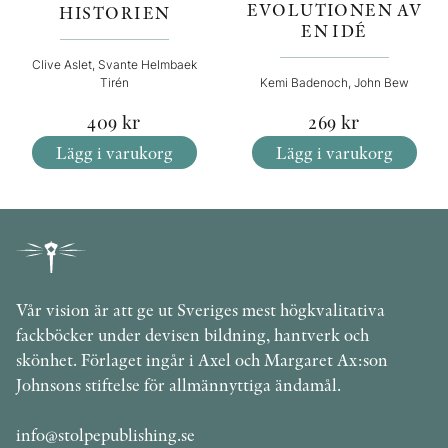
EVOLUTIONEN AV
HISTORIEN
EN IDÉ
Clive Aslet, Svante Helmbaek
Tirén
Kemi Badenoch, John Bew
409
kr
269
kr
Lägg i varukorg
Lägg i varukorg
Vår vision är att ge ut Sveriges mest högkvalitativa
fackböcker under devisen bildning, hantverk och
skönhet. Förlaget ingår i Axel och Margaret Ax:son
Johnsons stiftelse för allmännyttiga ändamål.
info@stolpepublishing.se