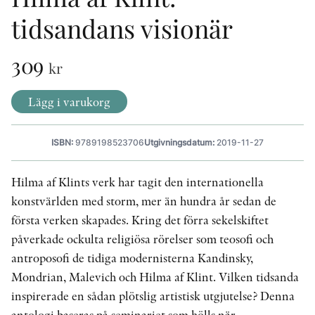
tidsandans visionär
KONTAKT
309
kr
PRESSKONTAKT
Lägg i varukorg
PEER REVIEW-PROCESSEN
ISBN:
9789198523706
Utgivningsdatum:
2019-11-27
Hilma af Klints verk har tagit den internationella
konstvärlden med storm, mer än hundra år sedan de
första verken skapades. Kring det förra sekelskiftet
påverkade ockulta religiösa rörelser som teosofi och
antroposofi de tidiga modernisterna Kandinsky,
Mondrian, Malevich och Hilma af Klint. Vilken tidsanda
inspirerade en sådan plötslig artistisk utgjutelse? Denna
antologi baseras på seminariet som hölls när