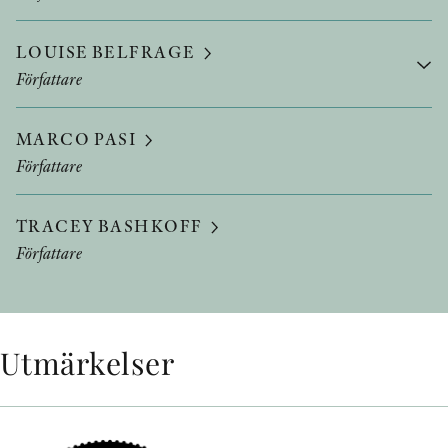
LOUISE BELFRAGE
Författare
MARCO PASI
Författare
TRACEY BASHKOFF
Författare
Utmärkelser