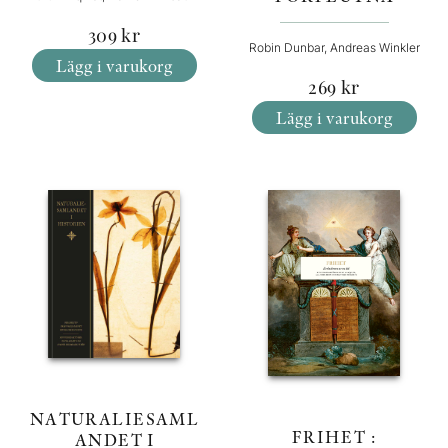
309
kr
Robin Dunbar, Andreas Winkler
Lägg i varukorg
269
kr
Lägg i varukorg
NATURALIESAML
FRIHET :
ANDET I