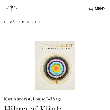
MENY
VÅRA BÖCKER
YUKIKO OCH PATRIK MÖTER
STOLPE STORIES
UTMÄRKELSER
Kurt Almqvist, Louise Belfrage
VIDEOGALLERI
Hilma af Klint:
ÖVRIGA FORMAT