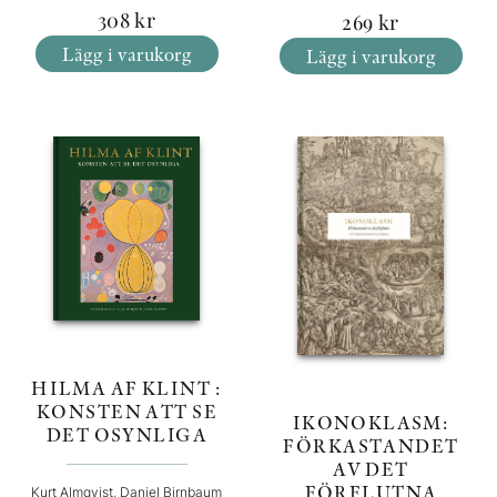
308
kr
269
kr
Lägg i varukorg
Lägg i varukorg
HILMA AF KLINT :
KONSTEN ATT SE
IKONOKLASM:
DET OSYNLIGA
FÖRKASTANDET
AV DET
FÖRFLUTNA
Kurt Almqvist, Daniel Birnbaum