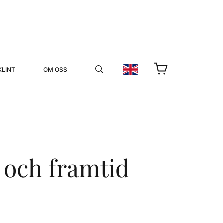
KLINT
OM OSS
d och framtid
YUKIKO OCH PATRIK MÖTER
STOLPE STORIES
UTMÄRKELSER
VIDEOGALLERI