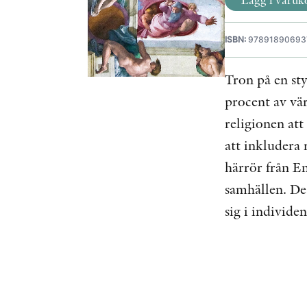
ISBN:
97891890693
Tron på en st
procent av vär
religionen att
att inkludera
härrör från E
samhällen. De 
sig i individe