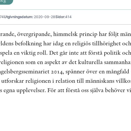
74
Utgivningsdatum:
2020-09-28
Sidor:
414
yrande, övergripande, himmelsk princip har följt mä
ldens befolkning har idag en religiös tillhörighet och 
 spela en viktig roll. Det går inte att förstå politik o
 religionen som en aspekt av det kulturella sammanha
ngelsbergsseminariet 2014, spänner över en mångfald
utforskar religionen i relation till människans villk
ns egna upplevelser. För att förstå oss själva behöver v