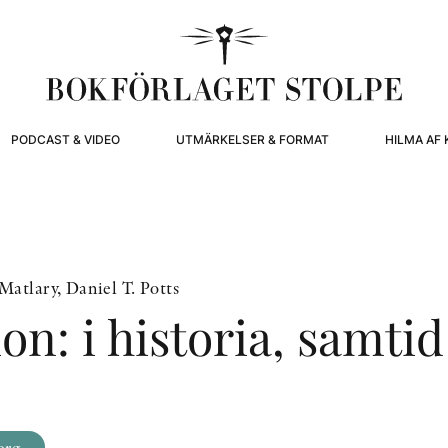
PODCAST & VIDEO
UTMÄRKELSER & FORMAT
HILMA AF 
atlary, Daniel T. Potts
ion: i historia, samti
org