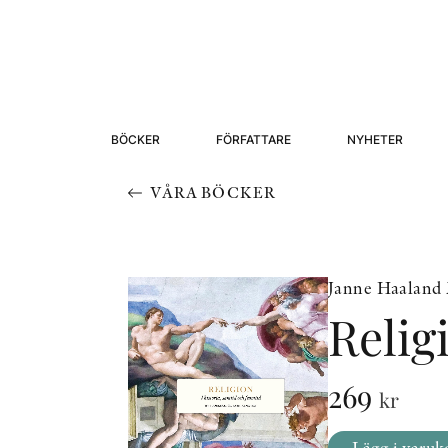
BÖCKER
FÖRFATTARE
NYHETER
VÅRA BÖCKER
Janne Haaland M
Relig
269
kr
Lägg i varuk