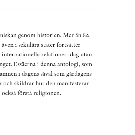
ÖVRIGA FORMAT
KONTAKT
nniskan genom historien. Mer än 80
även i sekulära stater fortsätter
PRESSKONTAKT
ch internationella relationer idag utan
PEER REVIEW-PROCESSEN
nget. Essäerna i denna antologi, som
 ämnen i dagens såväl som gårdagens
or och skildrar hur den manifesterar
i också förstå religionen.