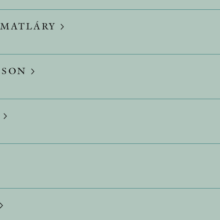
 MATLÁRY
SSON
R