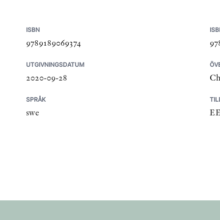
ISBN
ISB
9789189069374
97
UTGIVNINGSDATUM
ÖV
2020-09-28
Ch
SPRÅK
TI
swe
E