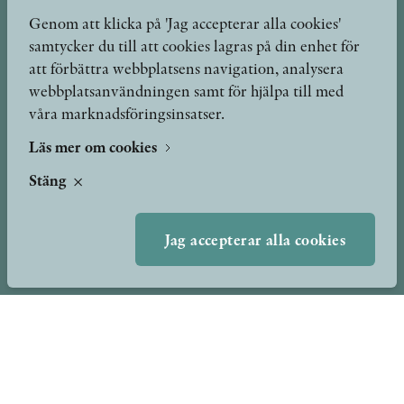
Genom att klicka på 'Jag accepterar alla cookies'
samtycker du till att cookies lagras på din enhet för
att förbättra webbplatsens navigation, analysera
Böcker
Hilma af Klint
webbplatsanvändningen samt för hjälpa till med
våra marknadsföringsinsatser.
Författare
Om oss
Kontakt
Läs mer om cookies
Presskontakt
Nyheter
Stäng
Peer review-processen
Podcast & video
Yukiko och Patrik möter
Jag accepterar alla cookies
Stolpe Stories
Videogalleri
Utmärkelser & Format
Utmärkelser
Övriga format