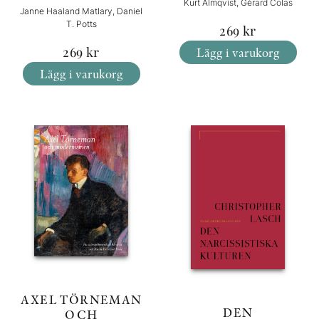
Kurt Almqvist, Gérard Colas
Janne Haaland Matlary, Daniel
T. Potts
269
kr
269
kr
Lägg i varukorg
Lägg i varukorg
AXEL TÖRNEMAN
DEN
OCH