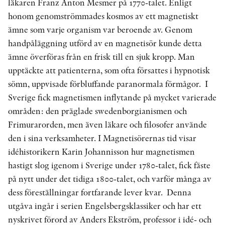
läkaren Franz Anton Mesmer på 1770-talet. Enligt
honom genomströmmades kosmos av ett magnetiskt
ämne som varje organism var beroende av. Genom
handpåläggning utförd av en magnetisör kunde detta
ämne överföras från en frisk till en sjuk kropp. Man
upptäckte att patienterna, som ofta försattes i hypnotisk
sömn, uppvisade förbluffande paranormala förmågor. I
Sverige fick magnetismen inflytande på mycket varierade
områden: den präglade swedenborgianismen och
Frimurarorden, men även läkare och filosofer använde
den i sina verksamheter. I Magnetisörernas tid visar
idéhistorikern Karin Johannisson hur magnetismen
hastigt slog igenom i Sverige under 1780-talet, fick fäste
på nytt under det tidiga 1800-talet, och varför många av
dess föreställningar fortfarande lever kvar. Denna
utgåva ingår i serien Engelsbergsklassiker och har ett
nyskrivet förord av Anders Ekström, professor i idé- och