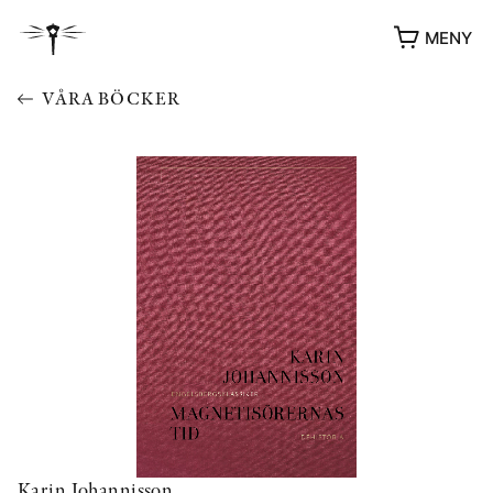
MENY
VÅRA BÖCKER
YUKIKO OCH PATRIK MÖTER
STOLPE STORIES
UTMÄRKELSER
VIDEOGALLERI
ÖVRIGA FORMAT
Karin Johannisson