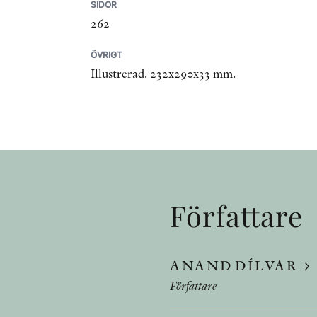
SIDOR
262
ÖVRIGT
Illustrerad. 232x290x33 mm.
Författare
ANAND DÍLVAR
Författare