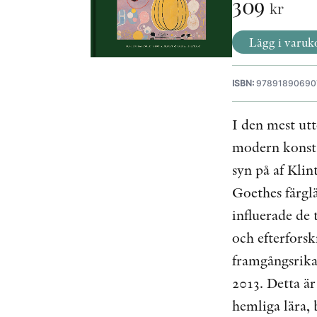
309
kr
Lägg i varuk
ISBN:
97891890690
I den mest ut
modern konst, 
syn på af Klin
Goethes färglä
influerade de 
och efterfors
framgångsrika
2013. Detta är
hemliga lära, 