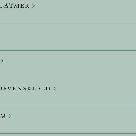
L-ATMER
LÖFVENSKIÖLD
UM