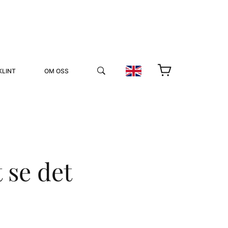
KLINT
OM OSS
 se det
YUKIKO OCH PATRIK MÖTER
STOLPE STORIES
UTMÄRKELSER
VIDEOGALLERI