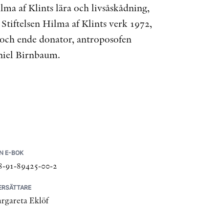
lma af Klints lära och livsåskådning,
Stiftelsen Hilma af Klints verk 1972,
e och ende donator, antroposofen
aniel Birnbaum.
N E-BOK
8-91-89425-00-2
ERSÄTTARE
rgareta Eklöf