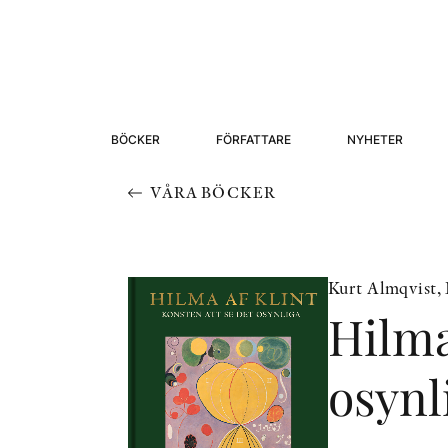
BÖCKER
FÖRFATTARE
NYHETER
VÅRA BÖCKER
Kurt Almqvist,
Hilma
osynl