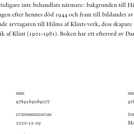
tidigare inte behandlats närmare: bakgrunden till Hi
gen efter hennes död 1944 och fram till bildandet av 
de arvtagaren till Hilma af Klints verk, dess skapar
ik af Klint (1901-1981). Boken har ett efterord av D
ISBN
ISB
9789189069077
97
UTGIVNINGSDATUM
ÖV
2020-12-09
Ma