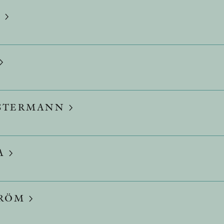
R
ESTERMANN
A
TRÖM