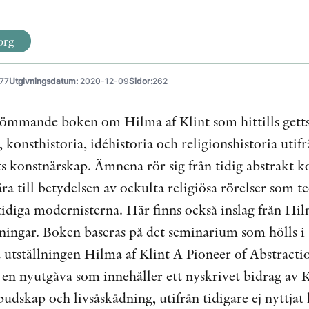
org
77
Utgivningsdatum:
2020-12-09
Sidor:
262
tömmande boken om Hilma af Klint som hittills getts 
konsthistoria, idéhistoria och religionshistoria utif
ts konstnärskap. Ämnena rör sig från tidig abstrakt 
ra till betydelsen av ockulta religiösa rörelser som 
tidiga modernisterna. Här finns också inslag från Hil
kningar. Boken baseras på det seminarium som hölls
 utställningen Hilma af Klint A Pioneer of Abstrac
 en nyutgåva som innehåller ett nyskrivet bidrag av 
budskap och livsåskådning, utifrån tidigare ej nyttjat