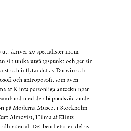
ÖVRIGA FORMAT
KONTAKT
PRESSKONTAKT
ut, skriver 20 specialister inom
PEER REVIEW-PROCESSEN
rån sin unika utgångspunkt och ger sin
konst och inflytandet av Darwin och
teosofi och antroposofi, som även
ma af Klints personliga anteckningar
 i samband med den häpnadsväckande
tion på Moderna Museet i Stockholm
Kurt Almqvist, Hilma af Klints
 källmaterial. Det bearbetar en del av