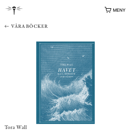
MENY
VÅRA BÖCKER
YUKIKO OCH PATRIK MÖTER
STOLPE STORIES
UTMÄRKELSER
VIDEOGALLERI
Tora Wall
ÖVRIGA FORMAT