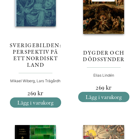
SVERIGEBILDEN:
PERSPEKTIV PÅ
DYGDER OCH
ETT NORDISKT
DÖDSSYNDER
LAND
Elias Lindén
Mikael Wiberg, Lars Trägårdh
269
kr
269
kr
Lägg i varukorg
Lägg i varukorg