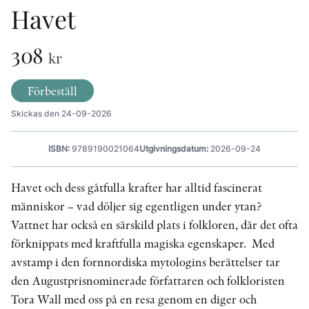
Havet
KONTAKT
308
kr
PRESSKONTAKT
Förbeställ
PEER REVIEW-PROCESSEN
Skickas den 24-09-2026
ISBN:
9789190021064
Utgivningsdatum:
2026-09-24
Havet och dess gåtfulla krafter har alltid fascinerat
människor – vad döljer sig egentligen under ytan?
Vattnet har också en särskild plats i folkloren, där det ofta
förknippats med kraftfulla magiska egenskaper. Med
avstamp i den fornnordiska mytologins berättelser tar
den Augustprisnominerade författaren och folkloristen
Tora Wall med oss på en resa genom en diger och