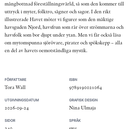
mångbottnad föreställningsvärld, så som den kommer till
uttryck i myter, folktro, sägner och sagor. I den rikt
illustrerade Havet möter vi figurer som den mäktige
havsguden Njord, havsfrun som rår över strömmarna och
havsfolk som bor djupt under ytan. Men vi får också läsa
om mytomspunna sjörövare, pirater och spökskepp – alla
en del av havets oemotståndliga mystik.
FÖRFATTARE
ISBN
Tora Wall
9789190021064
UTGIVNINGSDATUM
GRAFISK DESIGN
2026-09-24
Nina Ulmaja
SIDOR
SPRÅK
240
swe