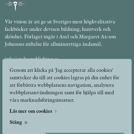
Vår vision är att ge ut Sveriges mest högkvalitativa
fackböcker under devisen bildning, hantverk och
skönhet. Förlaget ingår i Axel och Margaret Ax:son
Johnsons stiftelse för allmännyttiga ändamål.
info@stolpepublishing.se
Genom att klicka på 'Jag accepterar alla cookies'
samtycker du till att cookies lagras på din enhet för
att förbättra webbplatsens navigation, analysera
Böcker
Hilma af Klint
webbplatsanvändningen samt för hjälpa till med
våra marknadsföringsinsatser.
Författare
Om oss
Kontakt
Läs mer om cookies
Presskontakt
Nyheter
Stäng
Peer review-processen
Podcast & video