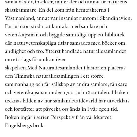
samla växter, insekter, mineraler och annat ur naturens
skattkammare. En del kom från hemtrakterna i
Västmanland, annat var insamlat runtom i Skandinavien.
Far och son stod i tät kontakt med samlare och
vetenskapsmän och byggde samtidigt upp ett bibliotek
där naturvetenskapliga titlar samsades med böcker om
andlighet och tro. Ytterst handlade naturaliesamlandet
om ett slags förundran över
skapelsen.Med Naturaliesamlandet i historien placeras
den Timmska naturalie­samlingen i ett större
sammanhang och får sällskap av andra samlare, tänkare
och vetenskapsmän under 1700­- och 1800-­talen. I boken
tecknas bilden av hur samlandets idévärld har utvecklats
och fortsätter att påverka oss ända in i vår egen tid.
Boken ingår i serien Perspektiv från världsarvet
Engelsbergs bruk.