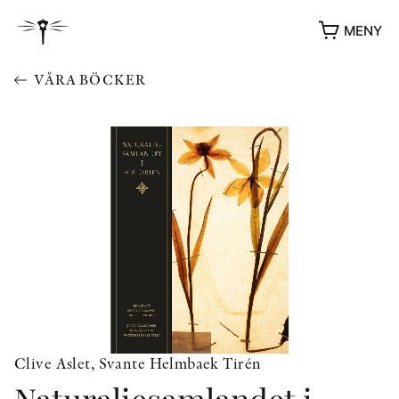
MENY
VÅRA BÖCKER
YUKIKO OCH PATRIK MÖTER
STOLPE STORIES
UTMÄRKELSER
Clive Aslet, Svante Helmbaek Tirén
VIDEOGALLERI
ÖVRIGA FORMAT