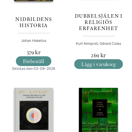
DUBBELSJÄLEN I
NIDBILDENS
RELIGIÖS
HISTORIA
ERFARENHET
Johan Hakelius
Kurt Almqvist, Gérard Colas
379
kr
269
kr
Förbeställ
Lägg i varukorg
Skickas den 03-09-2026