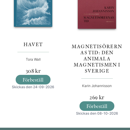
HAVET
MAGNETISÖRERN
AS TID: DEN
ANIMALA
Tora Wall
MAGNETISMEN I
SVERIGE
308
kr
Förbeställ
Karin Johannisson
Skickas den 24-09-2026
269
kr
Förbeställ
Skickas den 08-10-2026