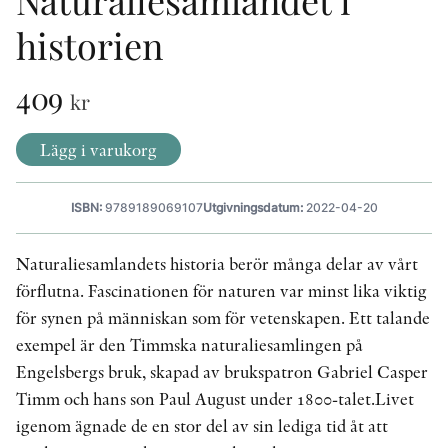
Naturaliesamlandet i
historien
KONTAKT
409
kr
PRESSKONTAKT
PEER REVIEW-PROCESSEN
Lägg i varukorg
ISBN:
9789189069107
Utgivningsdatum:
2022-04-20
Naturaliesamlandets historia berör många delar av vårt
förflutna. Fasci­nationen för naturen var minst lika viktig
för synen på människan som för vetenskapen. Ett talande
exempel är den Timmska naturaliesamlingen på
Engelsbergs bruk, skapad av brukspatron Gabriel Casper
Timm och hans son Paul August under 1800-­talet.Livet
igenom ägnade de en stor del av sin lediga tid åt att