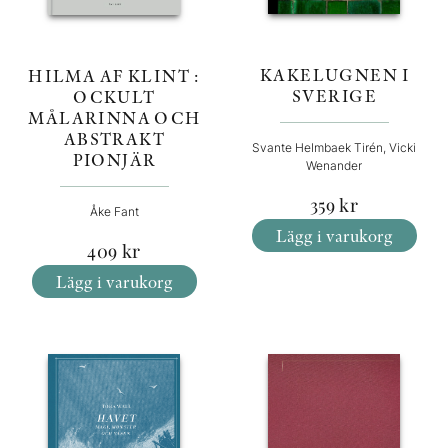
KAKELUGNEN I
HILMA AF KLINT :
SVERIGE
OCKULT
MÅLARINNA OCH
ABSTRAKT
Svante Helmbaek Tirén, Vicki
PIONJÄR
Wenander
359
kr
Åke Fant
Lägg i varukorg
409
kr
Lägg i varukorg