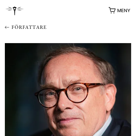
MENY
FÖRFATTARE
YUKIKO OCH PATRIK MÖTER
STOLPE STORIES
UTMÄRKELSER
VIDEOGALLERI
ÖVRIGA FORMAT