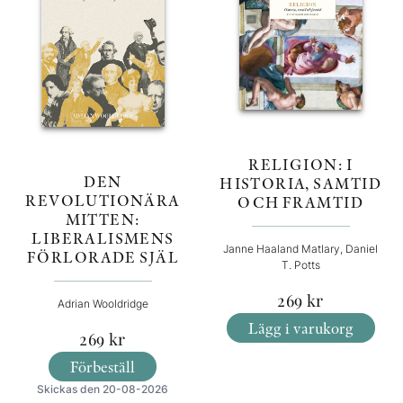
RELIGION: I
DEN
HISTORIA, SAMTID
REVOLUTIONÄRA
OCH FRAMTID
MITTEN:
LIBERALISMENS
Janne Haaland Matlary, Daniel
FÖRLORADE SJÄL
T. Potts
269
kr
Adrian Wooldridge
Lägg i varukorg
269
kr
Förbeställ
Skickas den 20-08-2026