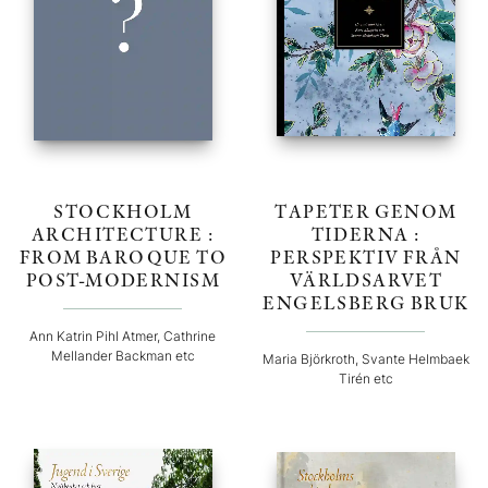
STOCKHOLM
TAPETER GENOM
ARCHITECTURE :
TIDERNA :
FROM BAROQUE TO
PERSPEKTIV FRÅN
POST-MODERNISM
VÄRLDSARVET
ENGELSBERG BRUK
Ann Katrin Pihl Atmer, Cathrine
Mellander Backman etc
Maria Björkroth, Svante Helmbaek
Tirén etc