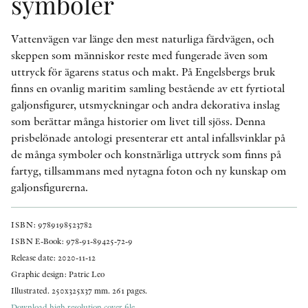
symboler
Vattenvägen var länge den mest naturliga färdvägen, och
skeppen som människor reste med fungerade även som
uttryck för ägarens status och makt. På Engelsbergs bruk
finns en ovanlig maritim samling bestående av ett fyrtiotal
galjonsfigurer, utsmyckningar och andra dekorativa inslag
som berättar många historier om livet till sjöss. Denna
prisbelönade antologi presenterar ett antal infallsvinklar på
de många symboler och konstnärliga uttryck som finns på
fartyg, tillsammans med nytagna foton och ny kunskap om
galjonsfigurerna.
ISBN: 9789198523782
ISBN E-Book: 978-91-89425-72-9
Release date: 2020-11-12
Graphic design: Patric Leo
Illustrated. 250x325x37 mm. 261 pages.
Download high resolution cover file