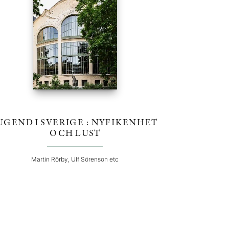
UGEND I SVERIGE : NYFIKENHET
OCH LUST
Martin Rörby, Ulf Sörenson etc