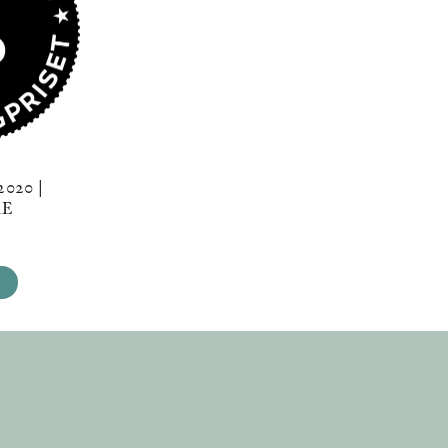
020 |
RE