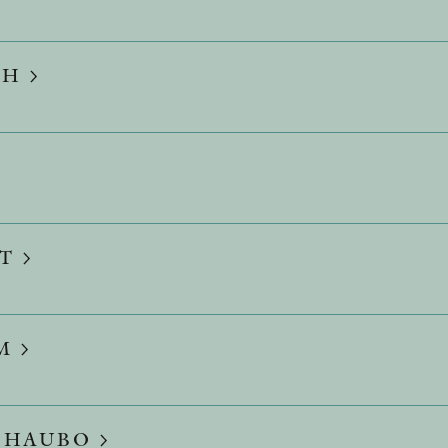
TH
DT
M
R HAUBO