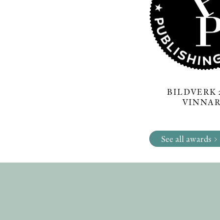
BILDVERK 2
VINNA
See all awards