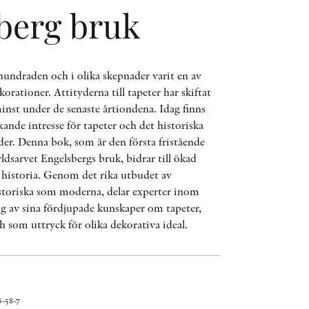
berg bruk
AWARDS
OTHER FORMATS
undraden och i olika skepnader varit en av
orationer. Attityderna till tapeter har skiftat
inst under de senaste årtiondena. Idag finns
xande intresse för tapeter och det historiska
er. Denna bok, som är den första fristående
PEER REVIEW PROCESS
rldsarvet Engelsbergs bruk, bidrar till ökad
s historia. Genom det rika utbudet av
historiska som moderna, delar experter inom
ig av sina fördjupade kunskaper om tapeter,
 som uttryck för olika dekorativa ideal.
-58-7