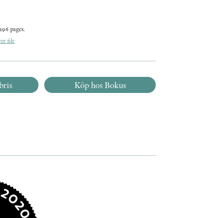
196 pages.
r file
bris
Köp hos Bokus