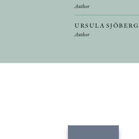
Author
URSULA SJÖBER
Author