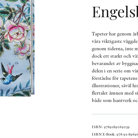
Engels
Tapeter har genom årh
våra viktigaste väggdek
genom tiderna, inte m
dock ett starkt och vä
bevarandet av byggnad
delen i en serie om vä
förståelse för tapeten
illustrationer, såväl 
flertalet ämnen med s
både som hantverk och
ISBN: 9789189069039
ISBN E-Book: 978-91-89696