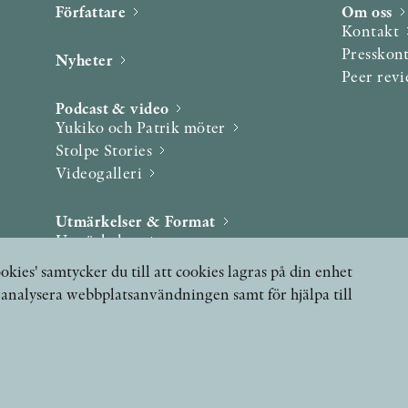
Författare
Om oss
Kontakt
Presskon
Nyheter
Peer rev
Podcast & video
Yukiko och Patrik möter
Stolpe Stories
Videogalleri
Utmärkelser & Format
Utmärkelser
Övriga format
okies' samtycker du till att cookies lagras på din enhet
, analysera webbplatsanvändningen samt för hjälpa till
 FRÅGOR