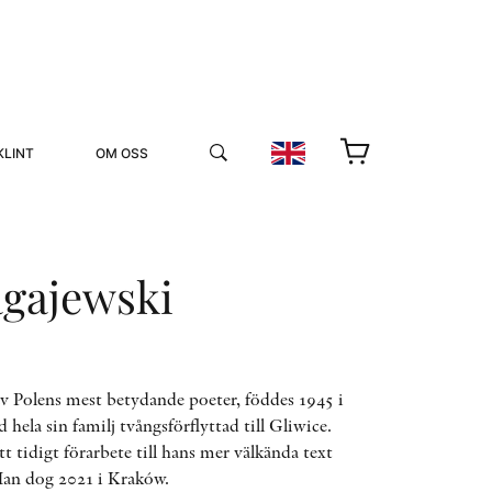
KLINT
OM OSS
gajewski
YUKIKO OCH PATRIK MÖTER
v Polens mest betydande poeter, föddes 1945 i
hela sin familj tvångsförflyttad till Gliwice.
STOLPE STORIES
tt tidigt förarbete till hans mer välkända text
UTMÄRKELSER
VIDEOGALLERI
Han dog 2021 i Kraków.