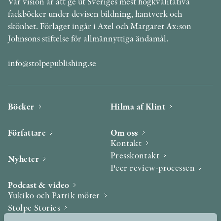
Vår vision är att ge ut Sveriges mest högkvalitativa
fackböcker under devisen bildning, hantverk och
skönhet. Förlaget ingår i Axel och Margaret Ax:son
Johnsons stiftelse för allmännyttiga ändamål.
info@stolpepublishing.se
Böcker
Hilma af Klint
Författare
Om oss
Kontakt
Presskontakt
Nyheter
Peer review-processen
Podcast & video
Yukiko och Patrik möter
Stolpe Stories
Videogalleri