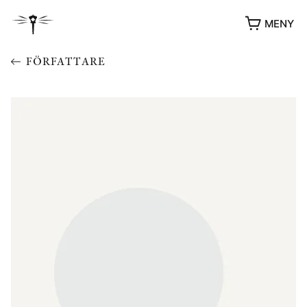
MENY
FÖRFATTARE
YUKIKO OCH PATRIK MÖTER
STOLPE STORIES
UTMÄRKELSER
VIDEOGALLERI
ÖVRIGA FORMAT