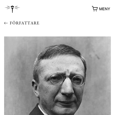
MENY
FÖRFATTARE
YUKIKO OCH PATRIK MÖTER
STOLPE STORIES
UTMÄRKELSER
VIDEOGALLERI
ÖVRIGA FORMAT