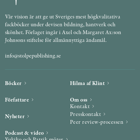
Vår vision är att ge ut Sveriges mest högkvalitativa
fackböcker under devisen bildning, hantverk och
skönhet. Förlaget ingår i Axel och Margaret Ax:son
Johnsons stiftelse för allmännyttiga ändamål.
info@stolpepublishing.se
Böcker
Hilma af Klint
Författare
Om oss
Kontakt
Presskontakt
Nyheter
Peer review-processen
Podcast & video
Yukiko och Patrik möter