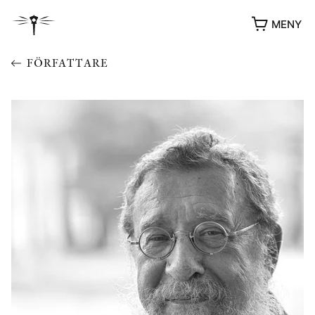
MENY
FÖRFATTARE
YUKIKO OCH PATRIK MÖTER
STOLPE STORIES
UTMÄRKELSER
VIDEOGALLERI
ÖVRIGA FORMAT