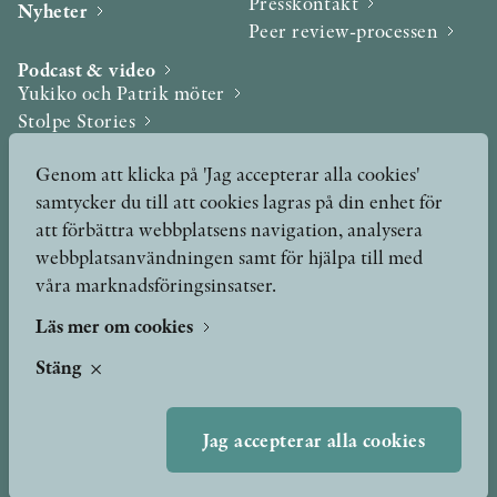
Presskontakt
Nyheter
Peer review-processen
Podcast & video
Yukiko och Patrik möter
Stolpe Stories
Videogalleri
Genom att klicka på 'Jag accepterar alla cookies'
samtycker du till att cookies lagras på din enhet för
Utmärkelser & Format
att förbättra webbplatsens navigation, analysera
Utmärkelser
webbplatsanvändningen samt för hjälpa till med
Övriga format
våra marknadsföringsinsatser.
Läs mer om cookies
TERMS OF USE
Stäng
GDPR
Jag accepterar alla cookies
VANLIGA FRÅGOR