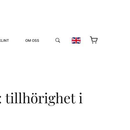
KLINT
OM OSS
tillhörighet i
YUKIKO OCH PATRIK MÖTER
STOLPE STORIES
UTMÄRKELSER
VIDEOGALLERI