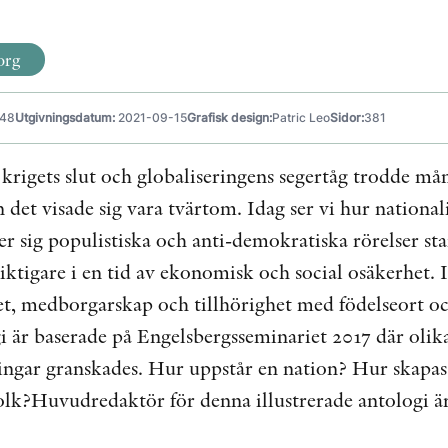
org
48
Utgivningsdatum:
2021-09-15
Grafisk design:
Patric Leo
Sidor:
381
krigets slut och globaliseringens segertåg trodde mån
 det visade sig vara tvärtom. Idag ser vi hur nationa
er sig populistiska och anti-demokratiska rörelser s
 viktigare i en tid av ekonomisk och social osäkerhet. 
et, medborgarskap och tillhörighet med födelseort och 
 är baserade på Engelsbergsseminariet 2017 där olika 
ingar granskades. Hur uppstår en nation? Hur skapas
olk?Huvudredaktör för denna illustrerade antologi ä