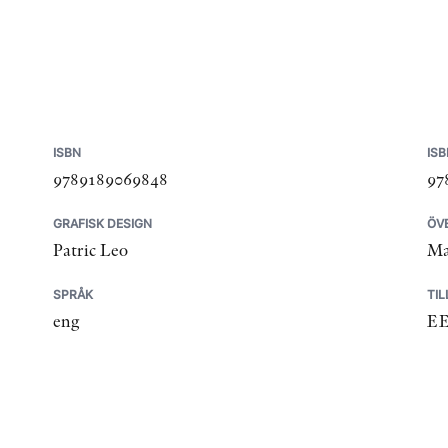
ISBN
ISB
9789189069848
97
GRAFISK DESIGN
ÖV
Patric Leo
Ma
SPRÅK
TI
eng
E