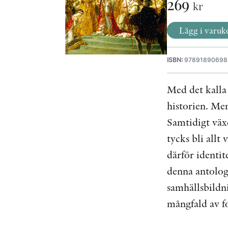
269
kr
Lägg i varuk
ISBN:
97891890698
Med det kalla 
historien. Men
Samtidigt väx
tycks bli allt
därför identit
denna antologi
samhällsbildn
mångfald av f