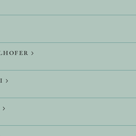
ELHOFER
I
N