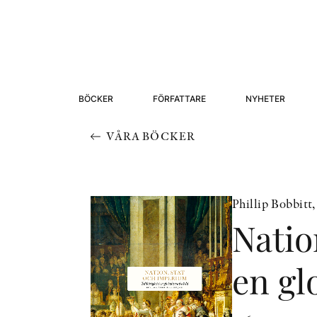
BÖCKER
FÖRFATTARE
NYHETER
VÅRA BÖCKER
Phillip Bobbitt
Natio
en gl