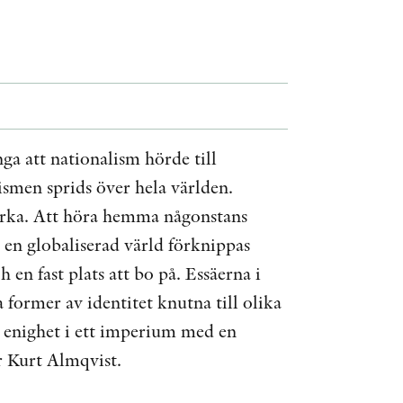
ÖVRIGA FORMAT
KONTAKT
PRESSKONTAKT
ga att nationalism hörde till
PEER REVIEW-PROCESSEN
lismen sprids över hela världen.
tarka. Att höra hemma någonstans
I en globaliserad värld förknippas
en fast plats att bo på. Essäerna i
former av identitet knutna till olika
 enighet i ett imperium med en
r Kurt Almqvist.