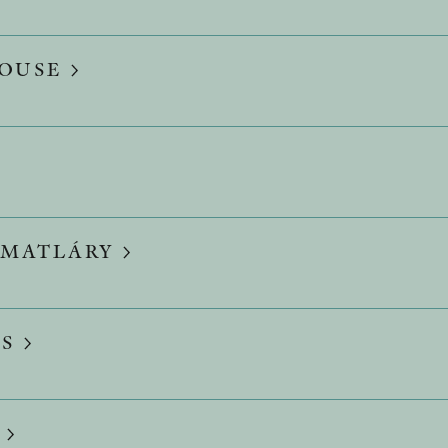
HOUSE
 MATLÁRY
GS
R