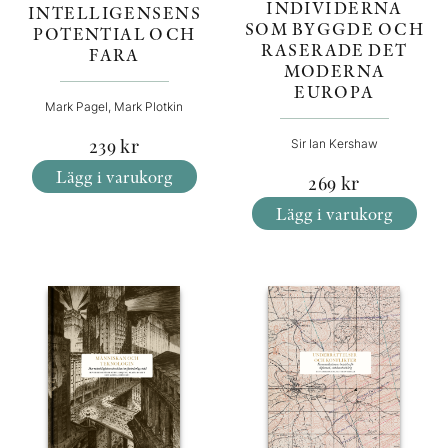
INDIVIDERNA
INTELLIGENSENS
SOM BYGGDE OCH
POTENTIAL OCH
RASERADE DET
FARA
MODERNA
EUROPA
Mark Pagel, Mark Plotkin
239
kr
Sir Ian Kershaw
Lägg i varukorg
269
kr
Lägg i varukorg