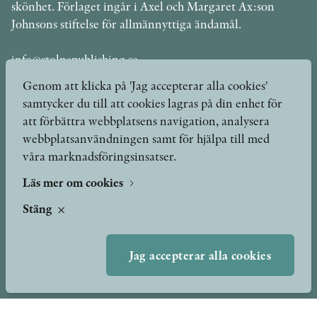
skönhet. Förlaget ingår i Axel och Margaret Ax:son
Johnsons stiftelse för allmännyttiga ändamål.
info@stolpepublishing.se
Genom att klicka på 'Jag accepterar alla cookies'
samtycker du till att cookies lagras på din enhet för
att förbättra webbplatsens navigation, analysera
Böcker
Hilma af Klint
webbplatsanvändningen samt för hjälpa till med
våra marknadsföringsinsatser.
Författare
Om oss
Kontakt
Läs mer om cookies
Presskontakt
Nyheter
Stäng
Peer review-processen
Podcast & video
Yukiko och Patrik möter
Jag accepterar alla cookies
Stolpe Stories
Videogalleri