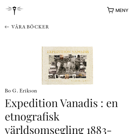
MENY
VÅRA BÖCKER
Bo G. Erikson
Expedition Vanadis : en
YUKIKO OCH PATRIK MÖTER
STOLPE STORIES
etnografisk
UTMÄRKELSER
VIDEOGALLERI
världsomsegling 1883-
ÖVRIGA FORMAT