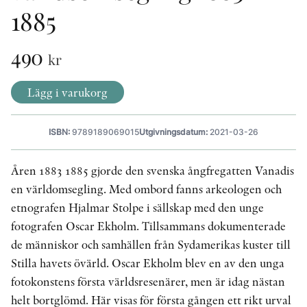
1885
KONTAKT
490
kr
PRESSKONTAKT
Lägg i varukorg
PEER REVIEW-PROCESSEN
ISBN:
9789189069015
Utgivningsdatum:
2021-03-26
Åren 1883 1885 gjorde den svenska ångfregatten Vanadis
en världomsegling. Med ombord fanns arkeologen och
etnografen Hjalmar Stolpe i sällskap med den unge
fotografen Oscar Ekholm. Tillsammans dokumenterade
de människor och samhällen från Sydamerikas kuster till
Stilla havets övärld. Oscar Ekholm blev en av den unga
fotokonstens första världsresenärer, men är idag nästan
helt bortglömd. Här visas för första gången ett rikt urval