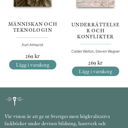
MÄNNISKAN OCH
UNDERRÄTTELSE
TEKNOLOGIN
R OCH
KONFLIKTER
Kurt Almqvist
Calder Walton, Steven Wagner
269
kr
269
kr
Lägg i varukorg
Lägg i varukorg
Vår vision är att ge ut Sveriges mest högkvalitativa
fackböcker under devisen bildning, hantverk och