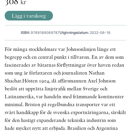
308
kr
Lägg i varukorg
KONTAKT
PRESSKONTAKT
ISBN:
9789189069787
Utgivningsdatum:
2022-06-16
PEER REVIEW-PROCESSEN
För många stockholmare var Johnsonlinjen länge ett
begrepp och en central punkt i tillvaron. En av dem som
fascinerades av båtarnas förflyttningar över haven redan
som ung är författaren och journalisten Nathan
Shachar.Hösten 1904, då affärsmannen Axel Johnson
beslöt att upprätta linjetrafik mellan Sverige och
Latinamerika, var handeln med främmande kontinenter
minimal. Bristen på regelbundna transporter var ett
svårt handikapp för de svenska exportnäringarna, särskilt
för den hastigt expanderande tekniska industrin som
hade mycket nytt att erbjuda. Brasilien och Argentina