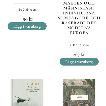
MAKTEN OCH
MÄNNISKAN :
Bo G. Erikson
INDIVIDERNA
SOM BYGGDE OCH
490
kr
RASERADE DET
Lägg i varukorg
MODERNA
EUROPA
Sir Ian Kershaw
269
kr
Lägg i varukorg