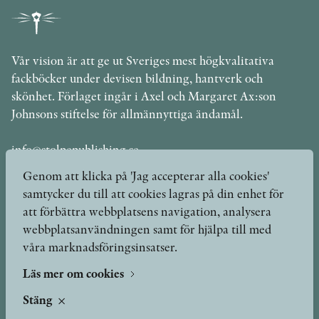
Vår vision är att ge ut Sveriges mest högkvalitativa
fackböcker under devisen bildning, hantverk och
skönhet. Förlaget ingår i Axel och Margaret Ax:son
Johnsons stiftelse för allmännyttiga ändamål.
info@stolpepublishing.se
Genom att klicka på 'Jag accepterar alla cookies'
samtycker du till att cookies lagras på din enhet för
att förbättra webbplatsens navigation, analysera
Böcker
Hilma af Klint
webbplatsanvändningen samt för hjälpa till med
våra marknadsföringsinsatser.
Författare
Om oss
Kontakt
Läs mer om cookies
Presskontakt
Nyheter
Stäng
Peer review-processen