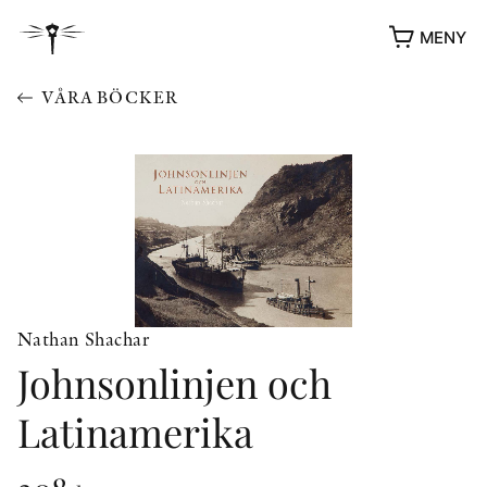
MENY
VÅRA BÖCKER
Nathan Shachar
YUKIKO OCH PATRIK MÖTER
Johnsonlinjen och
STOLPE STORIES
Latinamerika
UTMÄRKELSER
VIDEOGALLERI
ÖVRIGA FORMAT