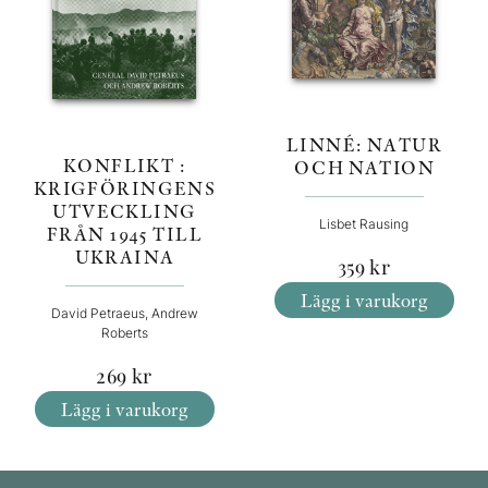
LINNÉ: NATUR
KONFLIKT :
OCH NATION
KRIGFÖRINGENS
UTVECKLING
Lisbet Rausing
FRÅN 1945 TILL
UKRAINA
359
kr
Lägg i varukorg
David Petraeus, Andrew
Roberts
269
kr
Lägg i varukorg