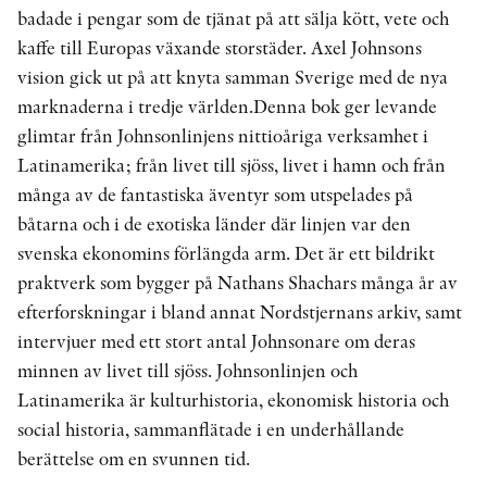
badade i pengar som de tjänat på att sälja kött, vete och
kaffe till Europas växande storstäder. Axel Johnsons
vision gick ut på att knyta samman Sverige med de nya
marknaderna i tredje världen.Denna bok ger levande
glimtar från Johnsonlinjens nittioåriga verksam­het i
Latinamerika; från livet till sjöss, livet i hamn och från
många av de fantastiska äventyr som utspelades på
båtarna och i de exotiska länder där linjen var den
svenska ekonomins förlängda arm. Det är ett bildrikt
prakt­verk som bygger på Nathans Shachars många år av
efterforskningar i bland annat Nordstjernans arkiv, samt
intervjuer med ett stort antal Johnsonare om deras
minnen av livet till sjöss. Johnsonlinjen och
Latinamerika är kulturhistoria, ekonomisk historia och
social historia, sammanflätade i en underhållande
berättelse om en svunnen tid.