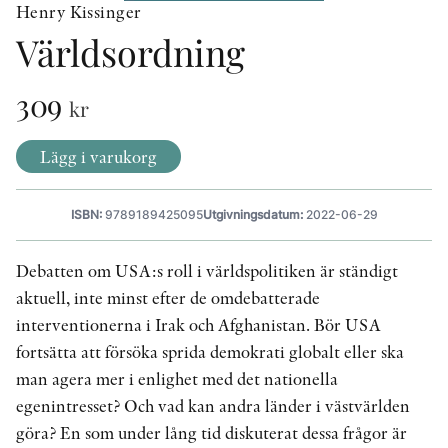
Henry Kissinger
Världsordning
KONTAKT
309
kr
PRESSKONTAKT
PEER REVIEW-PROCESSEN
Lägg i varukorg
ISBN:
9789189425095
Utgivningsdatum:
2022-06-29
Debatten om USA:s roll i världspolitiken är ständigt
aktuell, inte minst efter de omdebatterade
interventionerna i Irak och Afghanistan. Bör USA
fortsätta att försöka sprida demokrati globalt eller ska
man agera mer i enlighet med det nationella
egenintresset? Och vad kan andra länder i västvärlden
göra? En som under lång tid diskuterat dessa frågor är