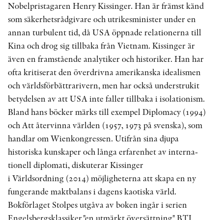
Nobelpristagaren Henry Kissinger. Han är främst känd
som säkerhetsrådgivare och utrikesminister under en
annan turbulent tid, då USA öppnade relationerna till
Kina och drog sig tillbaka från Vietnam. Kissinger är
även en framstående analytiker och historiker. Han har
ofta kritiserat den överdrivna amerikanska idealismen
och världsförbättrarivern, men har också understrukit
betydelsen av att USA inte faller tillbaka i isolationism.
Bland hans böcker märks till exempel Diplomacy (1994)
och Att återvinna världen (1957, 1973 på svenska), som
handlar om Wienkon­gressen. Utifrån sina djupa
historiska kunskaper och långa erfarenhet av interna­
tionell diplomati, diskuterar Kissinger
i Världsordning (2014) möjligheterna att skapa en ny
fungerande maktbalans i dagens kaotiska värld.
Bokförlaget Stolpes utgåva av boken ingår i serien
Engelsbergsklassiker."en utmärkt översättning" BTJ.