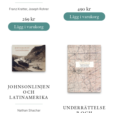
490
kr
Franz Kratter, Joseph Rohrer
Lägg i varukorg
269
kr
Lägg i varukorg
JOHNSONLINJEN
OCH
LATINAMERIKA
UNDERRÄTTELSE
Nathan Shachar
R OCH