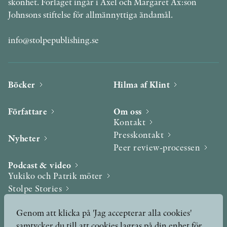
skönhet. Förlaget ingår i Axel och Margaret Ax:son
Johnsons stiftelse för allmännyttiga ändamål.
info@stolpepublishing.se
Böcker
Hilma af Klint
Författare
Om oss
Kontakt
Presskontakt
Nyheter
Peer review-processen
Podcast & video
Yukiko och Patrik möter
Stolpe Stories
Videogalleri
Genom att klicka på 'Jag accepterar alla cookies'
samtycker du till att cookies lagras på din enhet för