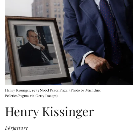
KONTAKT
PRESSKONTAKT
PEER REVIEW-PROCESSEN
Henry Kissinger, 1973 Nobel Peace Prize. (Photo by Micheline
Pelletier/Sygma via Getty Images)
Henry Kissinger
Författare