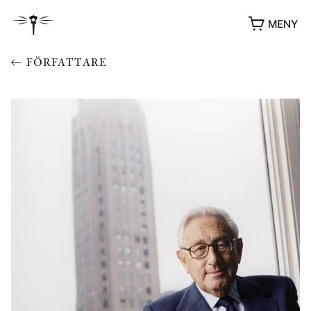
MENY
FÖRFATTARE
YUKIKO OCH PATRIK MÖTER
STOLPE STORIES
UTMÄRKELSER
VIDEOGALLERI
ÖVRIGA FORMAT