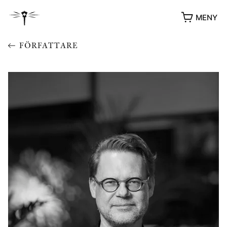
MENY
FÖRFATTARE
YUKIKO OCH PATRIK MÖTER
STOLPE STORIES
UTMÄRKELSER
VIDEOGALLERI
ÖVRIGA FORMAT