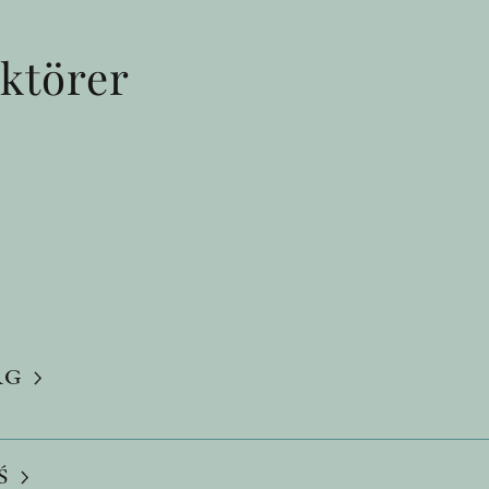
ktörer
RG
Ś