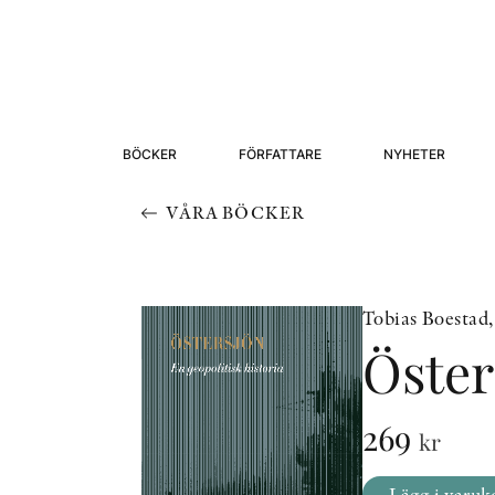
BÖCKER
FÖRFATTARE
NYHETER
VÅRA BÖCKER
Tobias Boestad
Öster
269
kr
Lägg i varuk