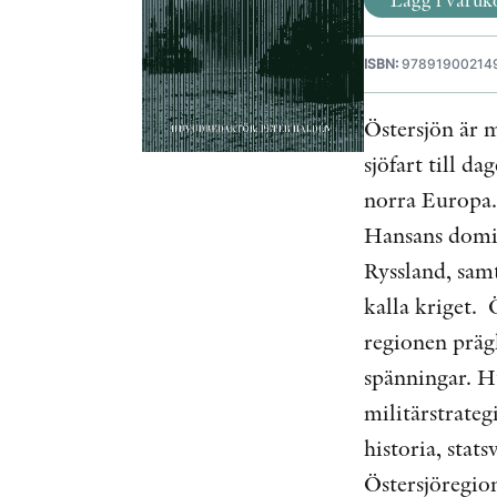
ISBN:
97891900214
Östersjön är m
sjöfart till d
norra Europa.
Hansans domin
Ryssland, sam
kalla kriget. 
regionen prägl
spänningar. H
militärstrate
historia, stat
Östersjöregion