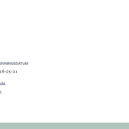
GIVNINGSDATUM
26-05-21
RÅK
e