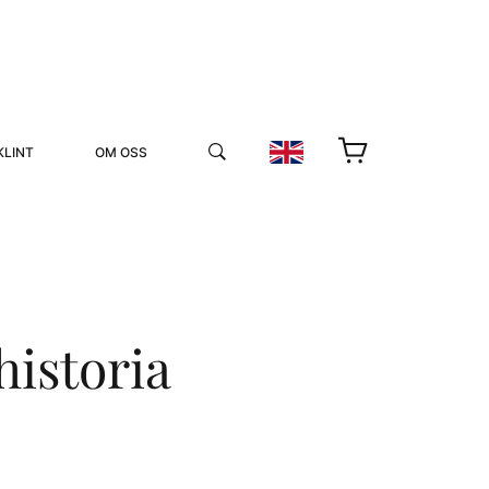
KLINT
OM OSS
historia
YUKIKO OCH PATRIK MÖTER
STOLPE STORIES
UTMÄRKELSER
VIDEOGALLERI