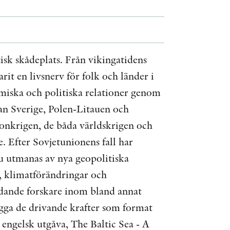
ÖVRIGA FORMAT
KONTAKT
tisk skådeplats. Från vikingatidens
it en livsnerv för folk och länder i
PRESSKONTAKT
miska och politiska relationer genom
PEER REVIEW-PROCESSEN
an Sverige, Polen-Litauen och
eonkrigen, de båda världskrigen och
e. Efter Sovjetunionens fall har
nu utmanas av nya geopolitiska
, klimatförändringar och
edande forskare inom bland annat
lägga de drivande krafter som format
 engelsk utgåva, The Baltic Sea - A