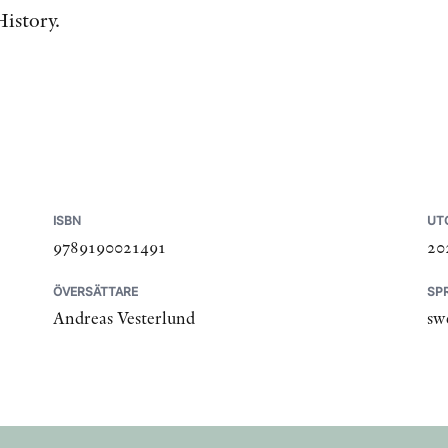
istory.
ISBN
UT
9789190021491
20
ÖVERSÄTTARE
SP
Andreas Vesterlund
sw