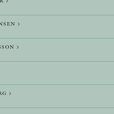
ER
ENSEN
SSON
RG