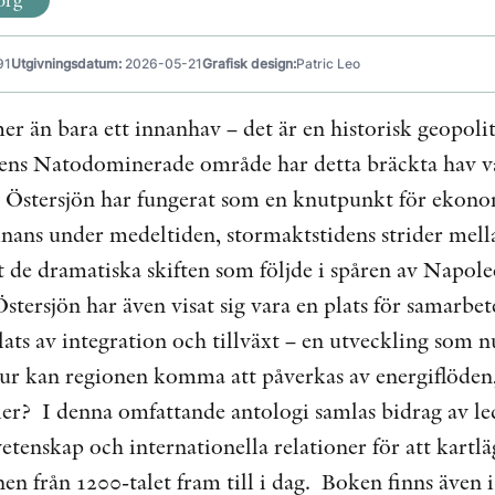
91
Utgivningsdatum:
2026-05-21
Grafisk design:
Patric Leo
er än bara ett innanhav – det är en historisk geopoli
agens Natodominerade område har detta bräckta hav var
 Östersjön har fungerat som en knutpunkt för ekono
ans under medeltiden, stormaktstidens strider mell
t de dramatiska skiften som följde i spåren av Napol
Östersjön har även visat sig vara en plats för samarbet
ats av integration och tillväxt – en utveckling som 
ur kan regionen komma att påverkas av energiflöden
gier? I denna omfattande antologi samlas bidrag av l
svetenskap och internationella relationer för att kart
en från 1200-talet fram till i dag. Boken finns även i