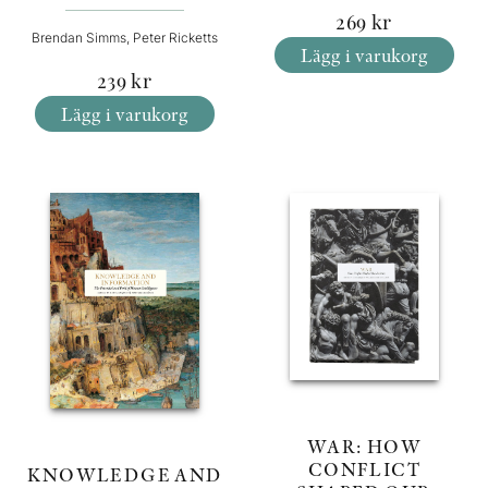
269
kr
Brendan Simms, Peter Ricketts
Lägg i varukorg
239
kr
Lägg i varukorg
WAR: HOW
CONFLICT
KNOWLEDGE AND