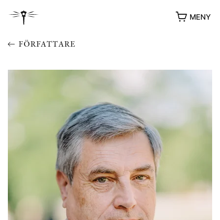
MENY
FÖRFATTARE
YUKIKO OCH PATRIK MÖTER
STOLPE STORIES
UTMÄRKELSER
VIDEOGALLERI
ÖVRIGA FORMAT