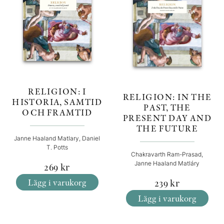
RELIGION: I
RELIGION: IN THE
HISTORIA, SAMTID
PAST, THE
OCH FRAMTID
PRESENT DAY AND
THE FUTURE
Janne Haaland Matlary, Daniel
T. Potts
Chakravarth Ram-Prasad,
Janne Haaland Matláry
269
kr
Lägg i varukorg
239
kr
Lägg i varukorg