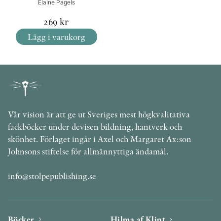
Elaine Pagels
269
kr
Lägg i varukorg
Vår vision är att ge ut Sveriges mest högkvalitativa
fackböcker under devisen bildning, hantverk och
skönhet. Förlaget ingår i Axel och Margaret Ax:son
Johnsons stiftelse för allmännyttiga ändamål.
info@stolpepublishing.se
Böcker
Hilma af Klint