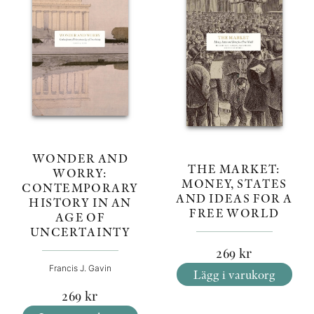
WONDER AND
THE MARKET:
WORRY:
MONEY, STATES
CONTEMPORARY
AND IDEAS FOR A
HISTORY IN AN
FREE WORLD
AGE OF
UNCERTAINTY
269
kr
Francis J. Gavin
Lägg i varukorg
269
kr