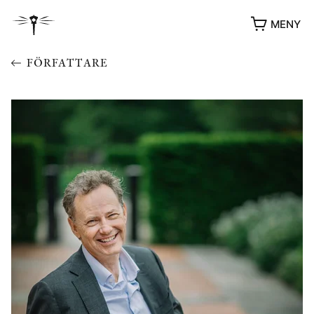
MENY
FÖRFATTARE
YUKIKO OCH PATRIK MÖTER
STOLPE STORIES
UTMÄRKELSER
VIDEOGALLERI
ÖVRIGA FORMAT