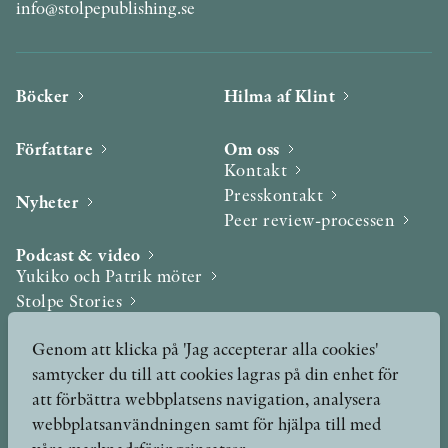
info@stolpepublishing.se
Böcker
Hilma af Klint
Författare
Om oss
Kontakt
Presskontakt
Nyheter
Peer review-processen
Podcast & video
Yukiko och Patrik möter
Stolpe Stories
Videogalleri
Genom att klicka på 'Jag accepterar alla cookies'
samtycker du till att cookies lagras på din enhet för
Utmärkelser & Format
att förbättra webbplatsens navigation, analysera
Utmärkelser
webbplatsanvändningen samt för hjälpa till med
Övriga format