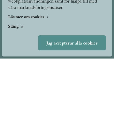
webbplatsanvändningen samt för hjälpa till med
våra marknadsföringsinsatser.
Författare
Om oss
Kontakt
Läs mer om cookies
Presskontakt
Nyheter
Stäng
Peer review-processen
Podcast & video
Yukiko och Patrik möter
Jag accepterar alla cookies
Stolpe Stories
Videogalleri
Utmärkelser & Format
Utmärkelser
Övriga format
TERMS OF USE
GDPR