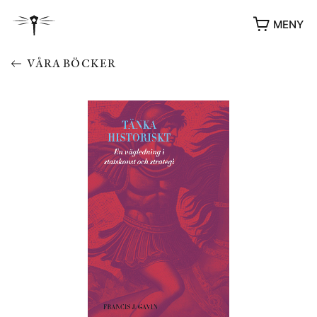
MENY
VÅRA BÖCKER
YUKIKO OCH PATRIK MÖTER
STOLPE STORIES
UTMÄRKELSER
VIDEOGALLERI
ÖVRIGA FORMAT