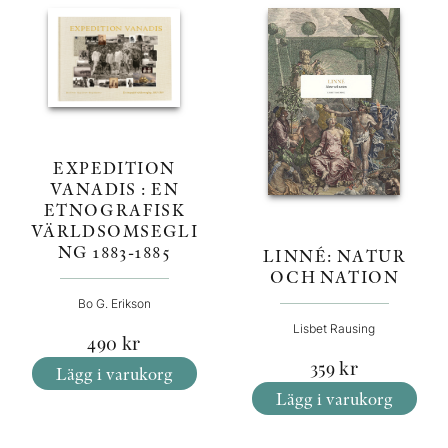
EXPEDITION
VANADIS : EN
ETNOGRAFISK
VÄRLDSOMSEGLI
NG 1883-1885
LINNÉ: NATUR
OCH NATION
Bo G. Erikson
Lisbet Rausing
490
kr
359
kr
Lägg i varukorg
Lägg i varukorg