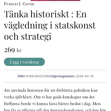
Francis J. Gavin
Tänka historiskt : En
KONTAKT
vägledning i statskonst
PRESSKONTAKT
och strategi
PEER REVIEW-PROCESSEN
269
kr
Lägg i varukorg
ISBN:
9789190021088
Utgivningsdatum:
2026-04-16
Att använda historien för att förbättra politiken kan
verka självklart. Om vi har goda kunskaper om det
förflutna borde vi kunna fatta bättre beslut i dag. Men
hur får vi tillgång till den historiekunskapen, och hur bör