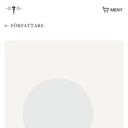
MENY
FÖRFATTARE
YUKIKO OCH PATRIK MÖTER
STOLPE STORIES
UTMÄRKELSER
VIDEOGALLERI
ÖVRIGA FORMAT