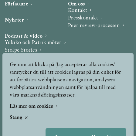
Författare
Om oss
Kontakt
Presskontakt
Nyheter
Peer review-processen
Podcast & video
Yukiko och Patrik möter
Stolpe Stories
Videogalleri
Genom att klicka på 'Jag accepterar alla cookies'
samtycker du till att cookies lagras på din enhet för
Utmärkelser & Format
att förbättra webbplatsens navigation, analysera
Utmärkelser
webbplatsanvändningen samt för hjälpa till med
Övriga format
våra marknadsföringsinsatser.
Läs mer om cookies
TERMS OF USE
Stäng
GDPR