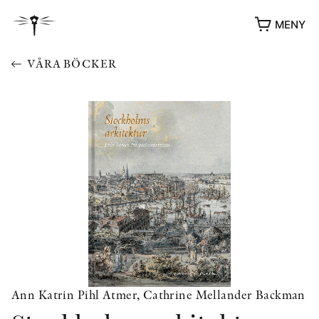
MENY
VÅRA BÖCKER
YUKIKO OCH PATRIK MÖTER
STOLPE STORIES
UTMÄRKELSER
VIDEOGALLERI
Ann Katrin Pihl Atmer, Cathrine Mellander Backman
ÖVRIGA FORMAT