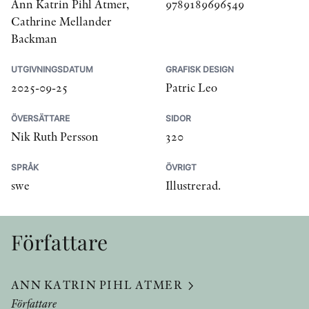
Ann Katrin Pihl Atmer,
9789189696549
Cathrine Mellander
Backman
UTGIVNINGSDATUM
GRAFISK DESIGN
2025-09-25
Patric Leo
ÖVERSÄTTARE
SIDOR
Nik Ruth Persson
320
SPRÅK
ÖVRIGT
swe
Illustrerad.
Författare
ANN KATRIN PIHL ATMER
Författare