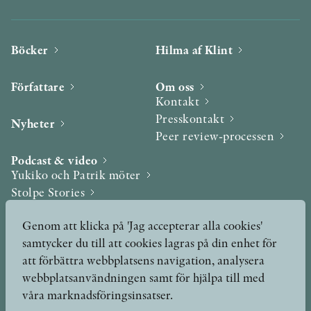
Böcker
Hilma af Klint
Författare
Om oss
Kontakt
Presskontakt
Nyheter
Peer review-processen
Podcast & video
Yukiko och Patrik möter
Stolpe Stories
Videogalleri
Genom att klicka på 'Jag accepterar alla cookies'
samtycker du till att cookies lagras på din enhet för
Utmärkelser & Format
att förbättra webbplatsens navigation, analysera
Utmärkelser
webbplatsanvändningen samt för hjälpa till med
Övriga format
våra marknadsföringsinsatser.