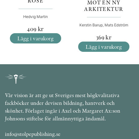
ROSE
MOT EN NY
ARKITEKTUR
Hedvig Martin
Kerstin Barup, Mats Edström
409
kr
369
kr
Lägg i varukorg
Lägg i varukorg
Vår vision är att ge ut Sveriges mest högkvalitativa
fackböcker under devisen bildning, hantverk och
skönhet. Förlaget ingår i Axel och Margaret Ax:son
Johnsons stiftelse för allmännyttiga ändamål.
info@stolpepublishing.se