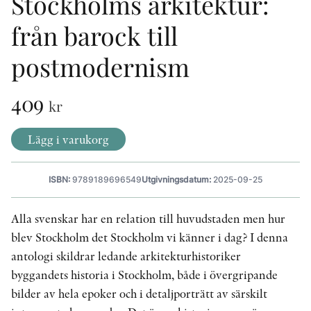
Stockholms arkitektur:
från barock till
KONTAKT
postmodernism
PRESSKONTAKT
409
PEER REVIEW-PROCESSEN
kr
Lägg i varukorg
ISBN:
9789189696549
Utgivningsdatum:
2025-09-25
Alla svenskar har en relation till huvudstaden men hur
blev Stockholm det Stockholm vi känner i dag? I denna
antologi skildrar ledande arkitekturhistoriker
byggandets historia i Stockholm, både i övergripande
bilder av hela epoker och i detaljporträtt av särskilt