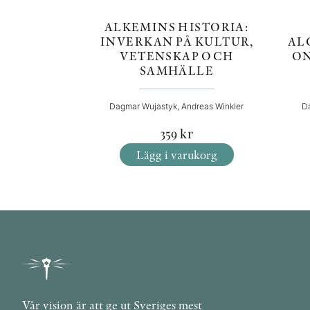
ALKEMINS HISTORIA:
INVERKAN PÅ KULTUR,
AL
VETENSKAP OCH
ON
SAMHÄLLE
Dagmar Wujastyk, Andreas Winkler
D
359
kr
Lägg i varukorg
Vår vision är att ge ut Sveriges mest