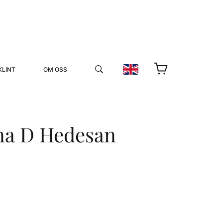
KLINT
OM OSS
na D Hedesan
YUKIKO OCH PATRIK MÖTER
STOLPE STORIES
UTMÄRKELSER
VIDEOGALLERI