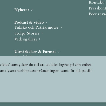
Kontakt
Presskon
Nyheter
Peer rev
Podcast & video
Yukiko och Patrik möter
Stolpe Stories
Videogalleri
Utmärkelser & Format
Utmärkelser
Övriga format
okies' samtycker du till att cookies lagras på din enhet
, analysera webbplatsanvändningen samt för hjälpa till
 FRÅGOR