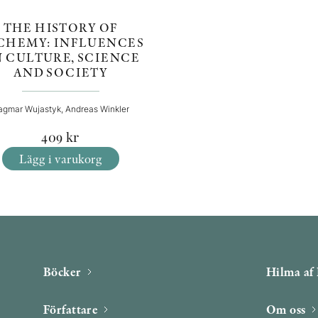
THE HISTORY OF
CHEMY: INFLUENCES
 CULTURE, SCIENCE
AND SOCIETY
agmar Wujastyk, Andreas Winkler
409
kr
Lägg i varukorg
Böcker
Hilma af 
Författare
Om oss