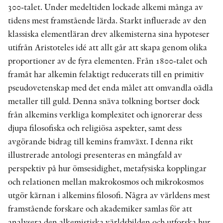
300-talet. Under medeltiden lockade alkemi många av
tidens mest framstående lärda. Starkt influerade av den
klassiska elementläran drev alkemisterna sina hypoteser
utifrån Aristoteles idé att allt går att skapa genom olika
proportioner av de fyra elementen. Från 1800-talet och
framåt har alkemin felaktigt reducerats till en primitiv
pseudovetenskap med det enda målet att omvandla oädla
metaller till guld. Denna snäva tolkning bortser dock
från alkemins verkliga komplexitet och ignorerar dess
djupa filosofiska och religiösa aspekter, samt dess
avgörande bidrag till kemins framväxt. I denna rikt
illustrerade antologi presenteras en mångfald av
perspektiv på hur ömsesidighet, metafysiska kopplingar
och relationen mellan makrokosmos och mikrokosmos
utgör kärnan i alkemins filosofi. Några av världens mest
framstående forskare och akademiker samlas för att
analysera den alkemistiska världsbilden och utforska hur