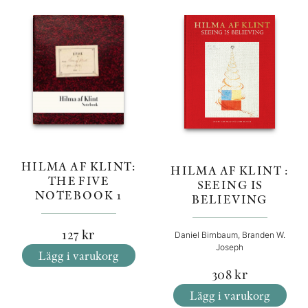
HILMA AF KLINT:
HILMA AF KLINT :
THE FIVE
SEEING IS
NOTEBOOK 1
BELIEVING
127
kr
Daniel Birnbaum, Branden W.
Joseph
Lägg i varukorg
308
kr
Lägg i varukorg