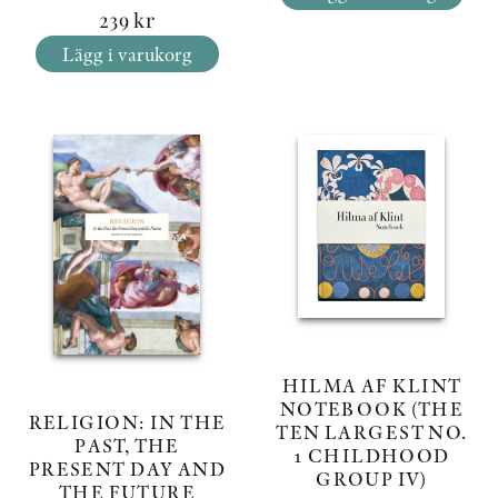
239
kr
Lägg i varukorg
HILMA AF KLINT
NOTEBOOK (THE
RELIGION: IN THE
TEN LARGEST NO.
PAST, THE
1 CHILDHOOD
PRESENT DAY AND
GROUP IV)
THE FUTURE