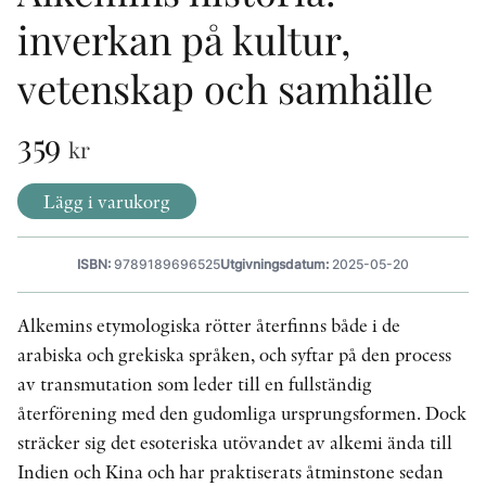
inverkan på kultur,
vetenskap och samhälle
KONTAKT
PRESSKONTAKT
359
kr
PEER REVIEW-PROCESSEN
Lägg i varukorg
ISBN:
9789189696525
Utgivningsdatum:
2025-05-20
Alkemins etymologiska rötter återfinns både i de
arabiska och grekiska språken, och syftar på den process
av transmutation som leder till en fullständig
återförening med den gudomliga ursprungsformen. Dock
sträcker sig det esoteriska utövandet av alkemi ända till
Indien och Kina och har praktiserats åtminstone sedan