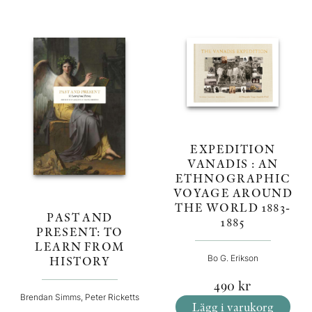
EXPEDITION
VANADIS : AN
ETHNOGRAPHIC
VOYAGE AROUND
THE WORLD 1883-
PAST AND
1885
PRESENT: TO
LEARN FROM
HISTORY
Bo G. Erikson
490
kr
Brendan Simms, Peter Ricketts
Lägg i varukorg