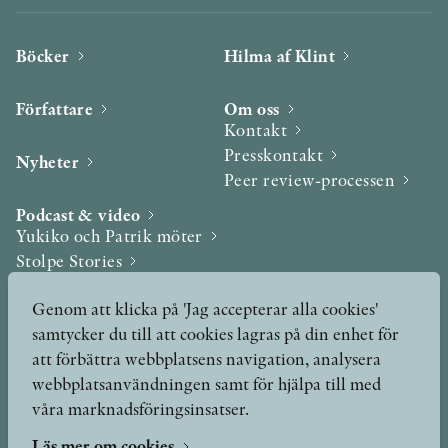
Böcker
Hilma af Klint
Författare
Om oss
Kontakt
Presskontakt
Nyheter
Peer review-processen
Podcast & video
Yukiko och Patrik möter
Stolpe Stories
Videogalleri
Genom att klicka på 'Jag accepterar alla cookies'
samtycker du till att cookies lagras på din enhet för
Utmärkelser & Format
att förbättra webbplatsens navigation, analysera
Utmärkelser
webbplatsanvändningen samt för hjälpa till med
Övriga format
våra marknadsföringsinsatser.
Läs mer om cookies