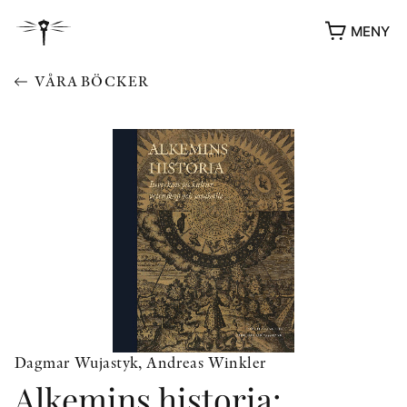
MENY
VÅRA BÖCKER
YUKIKO OCH PATRIK MÖTER
STOLPE STORIES
UTMÄRKELSER
Dagmar Wujastyk, Andreas Winkler
VIDEOGALLERI
Alkemins historia:
ÖVRIGA FORMAT