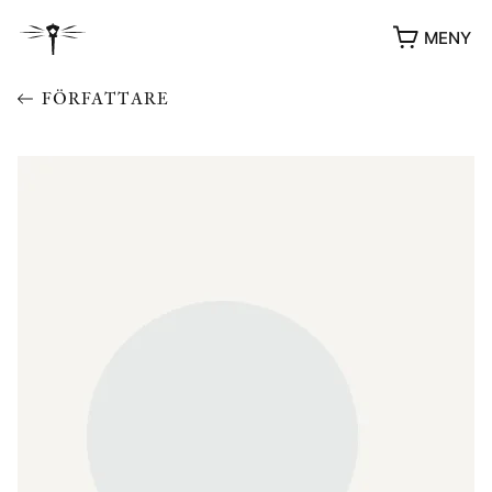
MENY
FÖRFATTARE
YUKIKO OCH PATRIK MÖTER
STOLPE STORIES
UTMÄRKELSER
VIDEOGALLERI
ÖVRIGA FORMAT