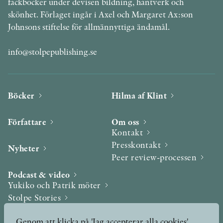
fackböcker under devisen bildning, hantverk och
skönhet. Förlaget ingår i Axel och Margaret Ax:son
Johnsons stiftelse för allmännyttiga ändamål.
info@stolpepublishing.se
Böcker
Hilma af Klint
Författare
Om oss
Kontakt
Presskontakt
Nyheter
Peer review-processen
Podcast & video
Yukiko och Patrik möter
Stolpe Stories
Videogalleri
Genom att klicka på 'Jag accepterar alla cookies'