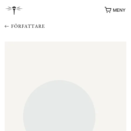
MENY
FÖRFATTARE
YUKIKO OCH PATRIK MÖTER
STOLPE STORIES
UTMÄRKELSER
VIDEOGALLERI
ÖVRIGA FORMAT