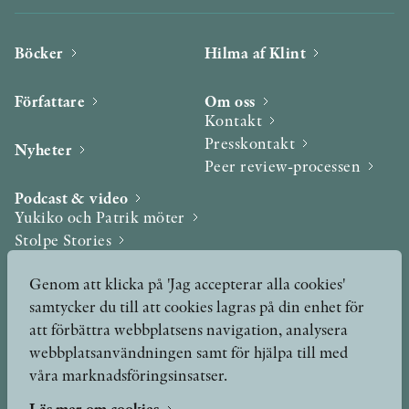
Böcker
Hilma af Klint
Författare
Om oss
Kontakt
Presskontakt
Nyheter
Peer review-processen
Podcast & video
Yukiko och Patrik möter
Stolpe Stories
Videogalleri
Genom att klicka på 'Jag accepterar alla cookies'
samtycker du till att cookies lagras på din enhet för
Utmärkelser & Format
att förbättra webbplatsens navigation, analysera
Utmärkelser
webbplatsanvändningen samt för hjälpa till med
Övriga format
våra marknadsföringsinsatser.
Läs mer om cookies