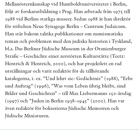
Mellanösternkunskap vid Humboldtuniversitetet i Berlin,
följt av forskarutbildning i Prag. Han arbetade från 1975 till
1988 vid Berlins statliga museer. Sedan 1988 är han direktör
för stiftelsen Neue Synagoge Berlin – Centrum Judaicum.
Han står bakom talrika publikationer om numismatiska
teman och problemen med den judiska historien i Tyskland,
bl.a. Das Berliner Jüdische Museum in der Oranienburger
Straße – Geschichte einer zerstörten Kulturstätte (Teetz:
Hentrich & Hentrich, 2000), och har projektlett en rad
utställningar och varit redaktör för de tillhörande
katalogerna, t. ex. ”Und lehrt sie: Gedächtnis” (1988), ”Erbe
und Auftrag” (1996), ”Was vom Leben übrig bleibt, sind
Bilder und Geschichten” – till Max Liebermanns 150-årsdag
(1997) och ”Juden in Berlin 1938–1945” (2000). Han var
även redaktör för bokserierna Jüdische Memoiren och
Jüdische Miniaturen.