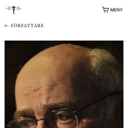
MENY
FÖRFATTARE
YUKIKO OCH PATRIK MÖTER
STOLPE STORIES
UTMÄRKELSER
VIDEOGALLERI
ÖVRIGA FORMAT