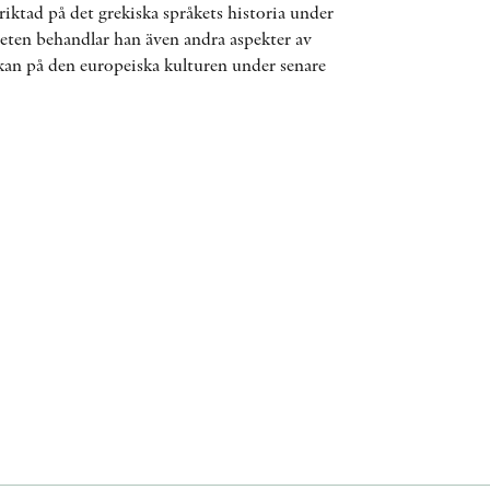
riktad på det grekiska språkets historia under
ÖVRIGA FORMAT
beten behandlar han även andra aspekter av
kan på den europeiska kulturen under senare
KONTAKT
PRESSKONTAKT
PEER REVIEW-PROCESSEN