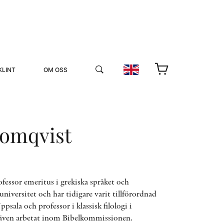
KLINT
OM OSS
lomqvist
YUKIKO OCH PATRIK MÖTER
ofessor emeritus i grekiska språket och
universitet och har tidigare varit tillförordnad
STOLPE STORIES
ppsala och professor i klassisk filologi i
UTMÄRKELSER
VIDEOGALLERI
ven arbetat inom Bibelkommissionen.