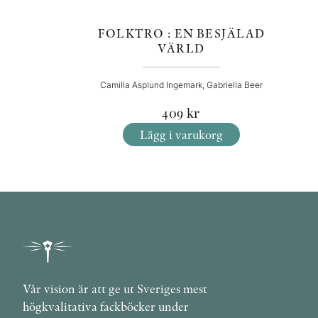
FOLKTRO : EN BESJÄLAD
VÄRLD
Camilla Asplund Ingemark, Gabriella Beer
409
kr
Lägg i varukorg
Vår vision är att ge ut Sveriges mest
högkvalitativa fackböcker under