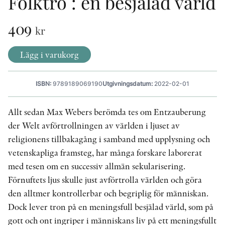
Folktro : en besjälad värld
409
kr
KONTAKT
Lägg i varukorg
PRESSKONTAKT
PEER REVIEW-PROCESSEN
ISBN:
9789189069190
Utgivningsdatum:
2022-02-01
Allt sedan Max Webers berömda tes om Entzauberung
der Welt avförtrollningen av världen i ljuset av
religionens tillbakagång i samband med upplysning och
vetenskapliga framsteg, har många forskare laborerat
med tesen om en successiv allmän sekularisering.
Förnuftets ljus skulle just avförtrolla världen och göra
den alltmer kontrollerbar och begriplig för människan.
Dock lever tron på en meningsfull besjälad värld, som på
gott och ont ingriper i människans liv på ett meningsfullt