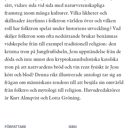
sätt, vidare sida vid sida med naturvetenskapliga
framsteg inom många kulturer. Vilka likheter och
skillnader återfinns i folktron världen över och vilken
roll har folktron spelat under historiens utveckling? Vad
skiljer folktron som ofta nedsättande brukar benämnas
vidskepelse från till exempel traditionell religion: den
kristna tron på Jungfrufödseln, Jesu uppståndelse från de
döda och inte minst den kryptokannibalistiska katolska
tron på att nattvardens bröd och vin rent fysiskt är Jesu
kött och blod? Denna rikt illustrerade antologi tar sig an
frågan om människans tendens till att besjäla sin omvärld
från folktro och mytologi till religion. Huvudredaktörer
är Kurt Almqvist och Lotta Gröning.
FÖRFATTARE
ISBN