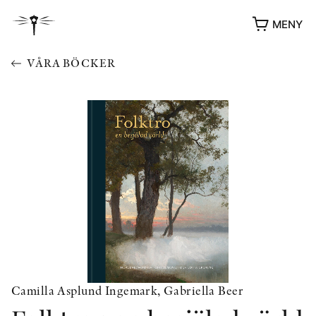
MENY
VÅRA BÖCKER
YUKIKO OCH PATRIK MÖTER
STOLPE STORIES
UTMÄRKELSER
VIDEOGALLERI
Camilla Asplund Ingemark, Gabriella Beer
ÖVRIGA FORMAT