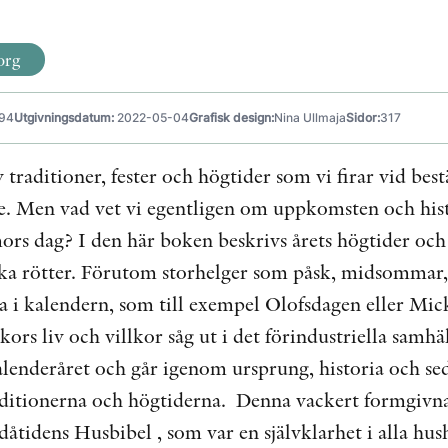
org
94
Utgivningsdatum:
2022-05-04
Grafisk design:
Nina Ullmaja
Sidor:
317
av traditioner, fester och högtider som vi firar vid be
ge. Men vad vet vi egentligen om uppkomsten och histo
ors dag? I den här boken beskrivs årets högtider och
ska rötter. Förutom storhelger som påsk, midsomma
 i kalendern, som till exempel Olofsdagen eller Mic
ors liv och villkor såg ut i det förindustriella samhä
lenderåret och går igenom ursprung, historia och sed
aditionerna och högtiderna. Denna vackert formgivna 
 dåtidens Husbibel , som var en självklarhet i alla hush