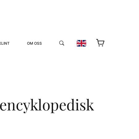
KLINT
OM OSS
 encyklopedisk
YUKIKO OCH PATRIK MÖTER
STOLPE STORIES
UTMÄRKELSER
VIDEOGALLERI