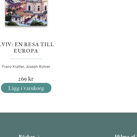
LVIV: EN RESA TILL
EUROPA
Franz Kratter, Joseph Rohrer
269
kr
Lägg i varukorg
Böcker
Hilma af 