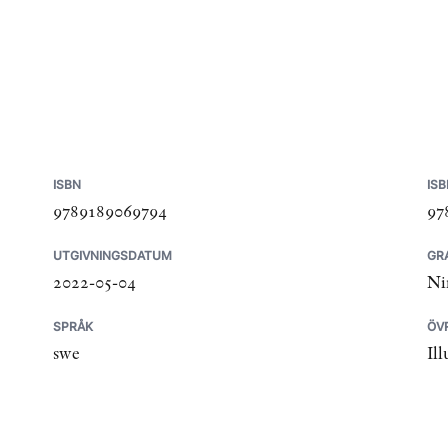
ISBN
ISB
9789189069794
97
UTGIVNINGSDATUM
GRA
2022-05-04
Ni
SPRÅK
ÖV
swe
Il