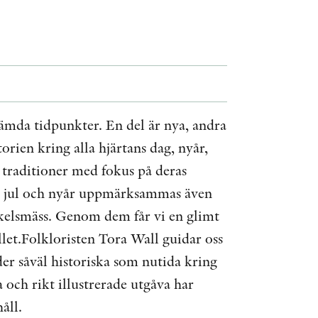
ÖVRIGA FORMAT
KONTAKT
PRESSKONTAKT
stämda tidpunkter. En del är nya, andra
PEER REVIEW-PROCESSEN
rien kring alla hjärtans dag, nyår,
 traditioner med fokus på deras
r, jul och nyår uppmärksammas även
kelsmäss. Genom dem får vi en glimt
llet.Folkloristen Tora Wall guidar oss
er såväl historiska som nutida kring
och rikt illustrerade utgåva har
åll.