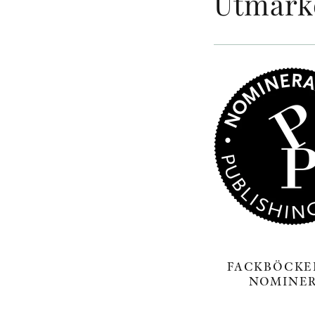
Utmärk
FACKBÖCKER 
NOMINE