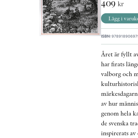
409
kr
Lägg i varuk
ISBN:
97891890697
Året är fyllt 
har firats län
valborg och m
kulturhistori
märkesdagarna
av hur människ
genom hela ka
de svenska tr
inspirerats av