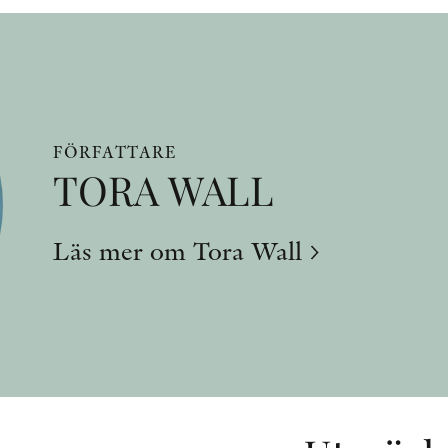
FÖRFATTARE
TORA WALL
Läs mer om Tora Wall