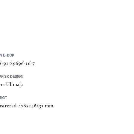
N E-BOK
8-91-89696-16-7
FISK DESIGN
na Ullmaja
RIGT
lustrerad. 176x246x33 mm.