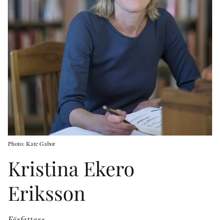
KONTAKT
PRESSKONTAKT
PEER REVIEW-PROCESSEN
Photo: Kate Gabor
Kristina Ekero
Eriksson
Författare