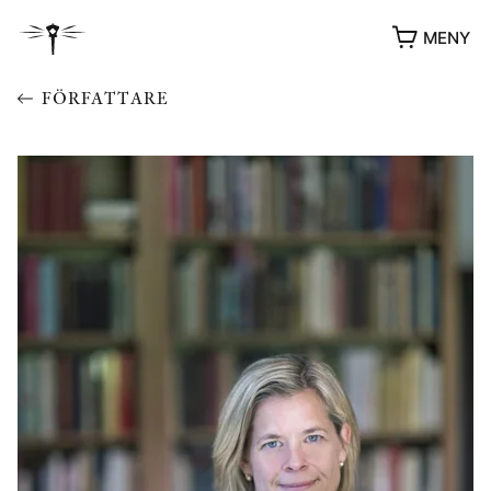
MENY
FÖRFATTARE
YUKIKO OCH PATRIK MÖTER
STOLPE STORIES
UTMÄRKELSER
VIDEOGALLERI
ÖVRIGA FORMAT