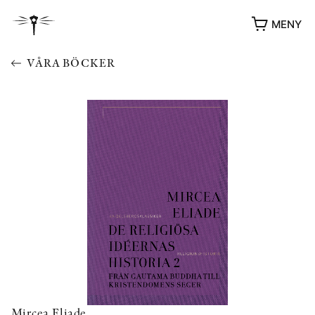
MENY
VÅRA BÖCKER
YUKIKO OCH PATRIK MÖTER
STOLPE STORIES
UTMÄRKELSER
VIDEOGALLERI
ÖVRIGA FORMAT
Mircea Eliade