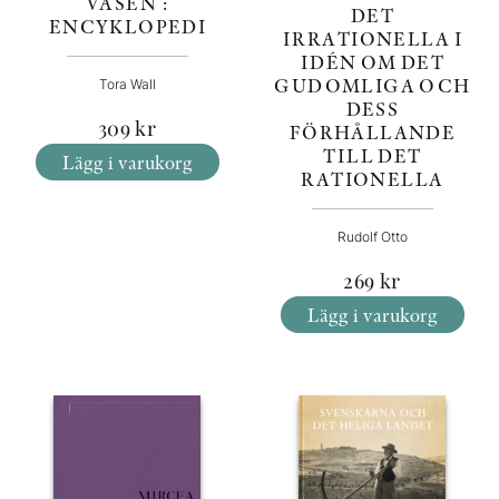
VÄSEN :
DET
ENCYKLOPEDI
IRRATIONELLA I
IDÉN OM DET
GUDOMLIGA OCH
Tora Wall
DESS
309
kr
FÖRHÅLLANDE
TILL DET
Lägg i varukorg
RATIONELLA
Rudolf Otto
269
kr
Lägg i varukorg