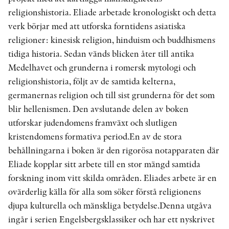
religionshistoria. Eliade arbetade kronologiskt och detta
verk börjar med att utforska forntidens asiatiska
religioner: kinesisk religion, hinduism och buddhismens
tidiga historia. Sedan vänds blicken åter till antika
Medelhavet och grunderna i romersk mytologi och
religionshistoria, följt av de samtida kelterna,
germanernas religion och till sist grunderna för det som
blir hellenismen. Den avslutande delen av boken
utforskar judendomens framväxt och slutligen
kristendomens formativa period.En av de stora
behållningarna i boken är den rigorösa notapparaten där
Eliade kopplar sitt arbete till en stor mängd samtida
forskning inom vitt skilda områden. Eliades arbete är en
ovärderlig källa för alla som söker förstå religionens
djupa kulturella och mänskliga betydelse.Denna utgåva
ingår i serien Engelsbergsklassiker och har ett nyskrivet