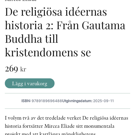
De religiösa idéernas
historia 2: Från Gautama
KONTAKT
PRESSKONTAKT
Buddha till
PEER REVIEW-PROCESSEN
kristendomens se
269
kr
Lägg i varukorg
ISBN:
9789189696488
Utgivningsdatum:
2025-09-11
I volym två av det tredelade verket De religiösa idéernas
historia fortsätter Mircea Eliade sitt monumentala
projekt med att kartlägga mänsklighetens