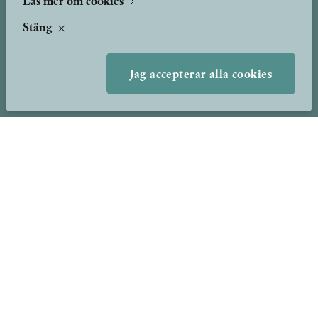
Läs mer om cookies
Presskontakt
Nyheter
Stäng
Peer review-processen
Podcast & video
Yukiko och Patrik möter
Jag accepterar alla cookies
Stolpe Stories
Videogalleri
Utmärkelser & Format
Utmärkelser
Övriga format
TERMS OF USE
GDPR
VANLIGA FRÅGOR