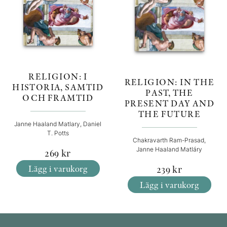
RELIGION: I
RELIGION: IN THE
HISTORIA, SAMTID
PAST, THE
OCH FRAMTID
PRESENT DAY AND
THE FUTURE
Janne Haaland Matlary, Daniel
T. Potts
Chakravarth Ram-Prasad,
Janne Haaland Matláry
269
kr
Lägg i varukorg
239
kr
Lägg i varukorg