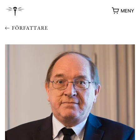
MENY
FÖRFATTARE
YUKIKO OCH PATRIK MÖTER
STOLPE STORIES
UTMÄRKELSER
VIDEOGALLERI
ÖVRIGA FORMAT