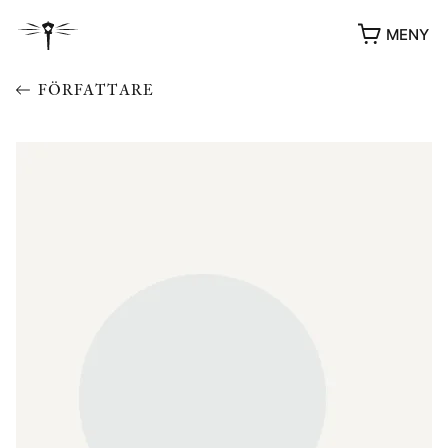
MENY
FÖRFATTARE
YUKIKO OCH PATRIK MÖTER
STOLPE STORIES
UTMÄRKELSER
VIDEOGALLERI
ÖVRIGA FORMAT