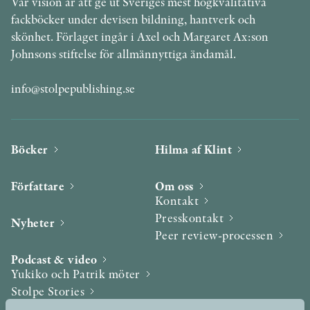
Vår vision är att ge ut Sveriges mest högkvalitativa
fackböcker under devisen bildning, hantverk och
skönhet. Förlaget ingår i Axel och Margaret Ax:son
Johnsons stiftelse för allmännyttiga ändamål.
info@stolpepublishing.se
Böcker
Hilma af Klint
Författare
Om oss
Kontakt
Presskontakt
Nyheter
Peer review-processen
Podcast & video
Yukiko och Patrik möter
Stolpe Stories
Videogalleri