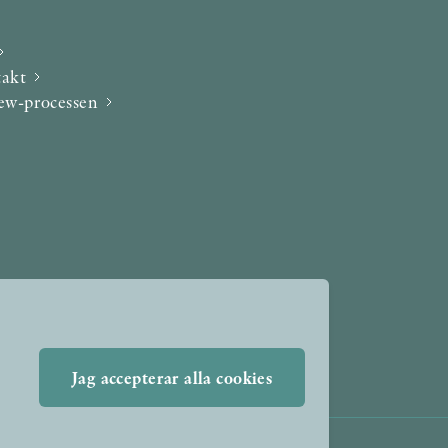
takt
iew-processen
Jag accepterar alla cookies