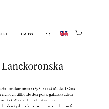
KLINT
OM OSS
a Lanckoronska
YUKIKO OCH PATRIK MÖTER
ria Lanckorońska (1898–2002) föddes i Gars
ich och tillhörde den polsk-galiziska adeln.
STOLPE STORIES
storia i Wien och undervisade vid
UTMÄRKELSER
VIDEOGALLERI
Under den tyska ockupationen arbetade hon för