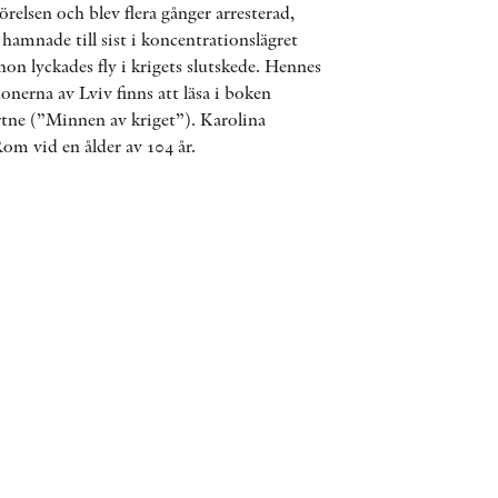
relsen och blev flera gånger arresterad,
ÖVRIGA FORMAT
hamnade till sist i koncentrationslägret
on lyckades fly i krigets slutskede. Hennes
onerna av Lviv finns att läsa i boken
KONTAKT
ne (”Minnen av kriget”). Karolina
om vid en ålder av 104 år.
PRESSKONTAKT
PEER REVIEW-PROCESSEN