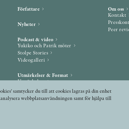
Författare
Om oss
Kontakt
Presskon
Nyheter
Peer rev
Podcast & video
Yukiko och Patrik möter
Stolpe Stories
Videogalleri
Utmärkelser & Format
Utmärkelser
Övriga format
okies' samtycker du till att cookies lagras på din enhet
, analysera webbplatsanvändningen samt för hjälpa till