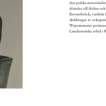
den polska motståndsrö
dömdes till döden och 
Ravensbrück, varifrån h
skildringar av ockupati
Wspomnienie pośmiert
Lanckorońska avled i R