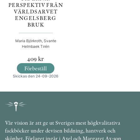
PERSPEKTIV FRÅN
VÄRLDSARVET
ENGELSBERG
BRUK
Maria Björkroth, Svante
Helmbaek Tirén
409
kr
Förbeställ
Skickas den 24-09-2026
Vår vision är att ge ut Sveriges mest högkvalitativa
fackböcker under devisen bildning, hantverk och
skönhet. Förlaget ingår i Axel och Margaret Ax:son