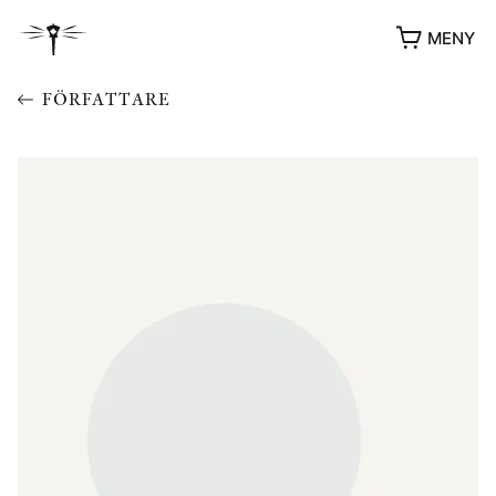
MENY
FÖRFATTARE
YUKIKO OCH PATRIK MÖTER
STOLPE STORIES
UTMÄRKELSER
VIDEOGALLERI
ÖVRIGA FORMAT