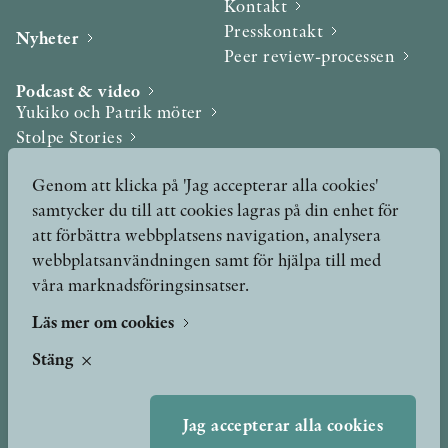
Kontakt
Presskontakt
Nyheter
Peer review-processen
Podcast & video
Yukiko och Patrik möter
Stolpe Stories
Videogalleri
Genom att klicka på 'Jag accepterar alla cookies'
samtycker du till att cookies lagras på din enhet för
Utmärkelser & Format
att förbättra webbplatsens navigation, analysera
Utmärkelser
webbplatsanvändningen samt för hjälpa till med
Övriga format
våra marknadsföringsinsatser.
Läs mer om cookies
TERMS OF USE
Stäng
GDPR
Jag accepterar alla cookies
VANLIGA FRÅGOR