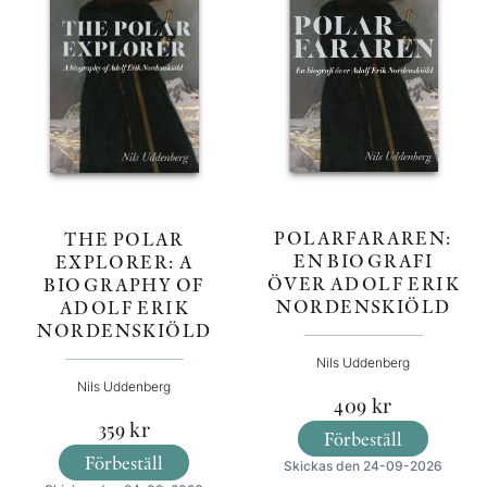
POLARFARAREN:
THE POLAR
EN BIOGRAFI
EXPLORER: A
ÖVER ADOLF ERIK
BIOGRAPHY OF
NORDENSKIÖLD
ADOLF ERIK
NORDENSKIÖLD
Nils Uddenberg
Nils Uddenberg
409
kr
359
kr
Förbeställ
Förbeställ
Skickas den 24-09-2026