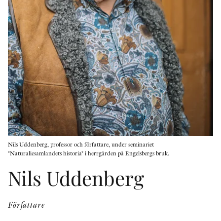
KONTAKT
PRESSKONTAKT
PEER REVIEW-PROCESSEN
Nils Uddenberg, professor och författare, under seminariet
"Naturaliesamlandets historia" i herrgården på Engelsbergs bruk.
Nils Uddenberg
Författare