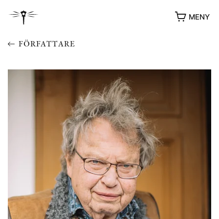
MENY
FÖRFATTARE
YUKIKO OCH PATRIK MÖTER
STOLPE STORIES
UTMÄRKELSER
VIDEOGALLERI
ÖVRIGA FORMAT