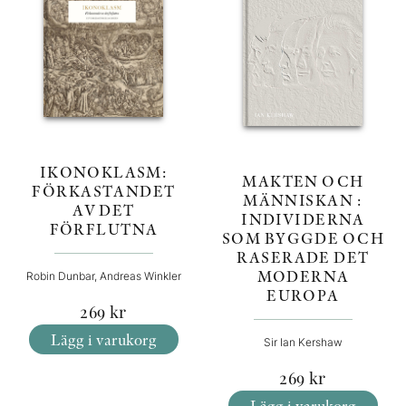
IKONOKLASM:
MAKTEN OCH
FÖRKASTANDET
MÄNNISKAN :
AV DET
INDIVIDERNA
FÖRFLUTNA
SOM BYGGDE OCH
RASERADE DET
MODERNA
Robin Dunbar, Andreas Winkler
EUROPA
269
kr
Lägg i varukorg
Sir Ian Kershaw
269
kr
Lägg i varukorg