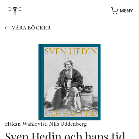
MENY
VÅRA BÖCKER
YUKIKO OCH PATRIK MÖTER
STOLPE STORIES
UTMÄRKELSER
Håkan Wahlqvist, Nils Uddenberg
VIDEOGALLERI
Sven Hedin och hans tid
ÖVRIGA FORMAT