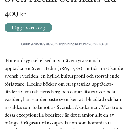
409
kr
KONTAKT
Lägg i varukorg
PRESSKONTAKT
PEER REVIEW-PROCESSEN
ISBN:
9789189882027
Utgivningsdatum:
2024-10-31
För ett drygt sekel sedan var äventyraren och
upptäckaren Sven Hedin (1865-1952) sin tids mest kände
svensk i världen, en hyllad kulturprofil och storsäljande
författare. Hedins böcker om strapatsrika upptäckts­
färder i Centralasiens berg och öknar lästes över hela
världen, han var den siste svensken att bli adlad och han
invaldes som ledamot av Svenska Akademien. Men trots
dessa exceptionella bedrifter är det framför allt en av
många ­ ifrågasatt v­änskapsrelation som kommit att