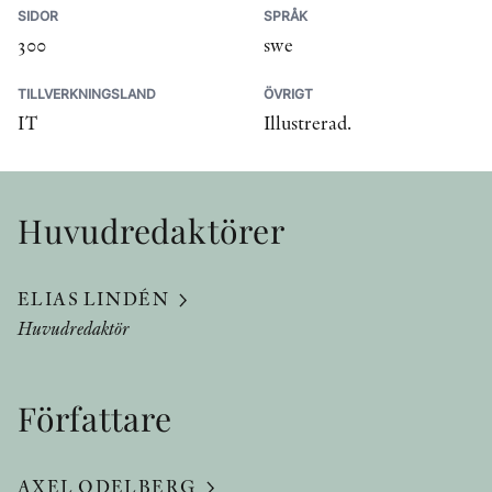
SIDOR
SPRÅK
300
swe
TILLVERKNINGSLAND
ÖVRIGT
IT
Illustrerad.
Huvudredaktörer
ELIAS LINDÉN
Huvudredaktör
Författare
AXEL ODELBERG