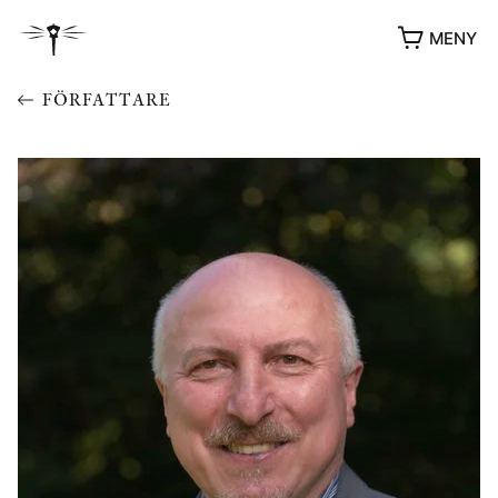
MENY
FÖRFATTARE
YUKIKO OCH PATRIK MÖTER
STOLPE STORIES
UTMÄRKELSER
VIDEOGALLERI
ÖVRIGA FORMAT