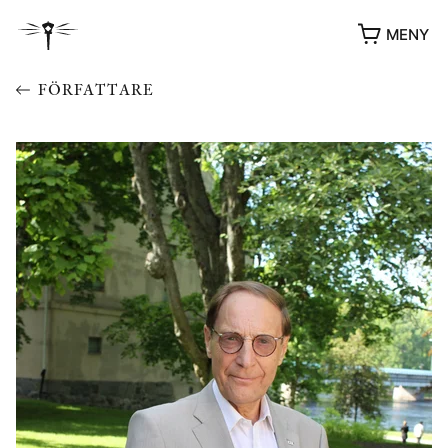
MENY
FÖRFATTARE
YUKIKO OCH PATRIK MÖTER
STOLPE STORIES
UTMÄRKELSER
VIDEOGALLERI
ÖVRIGA FORMAT