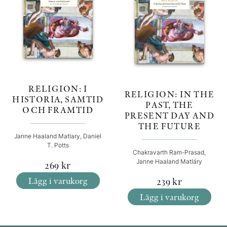
RELIGION: I
RELIGION: IN THE
HISTORIA, SAMTID
PAST, THE
OCH FRAMTID
PRESENT DAY AND
THE FUTURE
Janne Haaland Matlary, Daniel
T. Potts
Chakravarth Ram-Prasad,
Janne Haaland Matláry
269
kr
Lägg i varukorg
239
kr
Lägg i varukorg