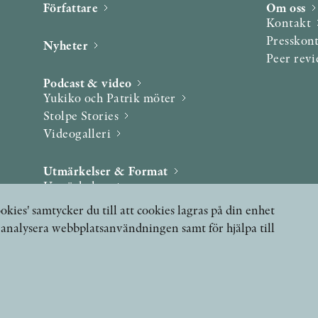
Författare
Om oss
Kontakt
Presskon
Nyheter
Peer rev
Podcast & video
Yukiko och Patrik möter
Stolpe Stories
Videogalleri
Utmärkelser & Format
Utmärkelser
Övriga format
okies' samtycker du till att cookies lagras på din enhet
, analysera webbplatsanvändningen samt för hjälpa till
 FRÅGOR