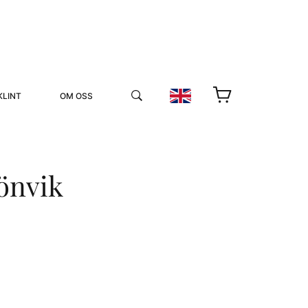
KLINT
OM OSS
önvik
YUKIKO OCH PATRIK MÖTER
STOLPE STORIES
UTMÄRKELSER
VIDEOGALLERI