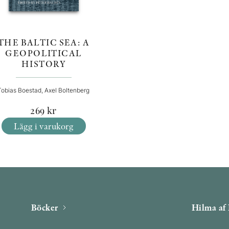
THE BALTIC SEA: A
GEOPOLITICAL
HISTORY
Tobias Boestad, Axel Boltenberg
269
kr
Lägg i varukorg
Böcker
Hilma af 