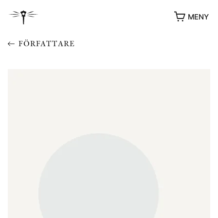
MENY
FÖRFATTARE
YUKIKO OCH PATRIK MÖTER
STOLPE STORIES
UTMÄRKELSER
VIDEOGALLERI
ÖVRIGA FORMAT