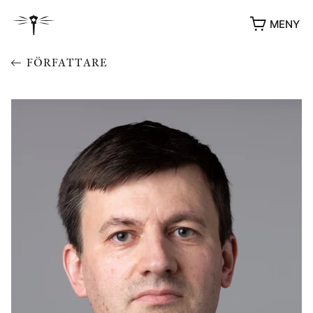
MENY
FÖRFATTARE
YUKIKO OCH PATRIK MÖTER
STOLPE STORIES
UTMÄRKELSER
VIDEOGALLERI
ÖVRIGA FORMAT