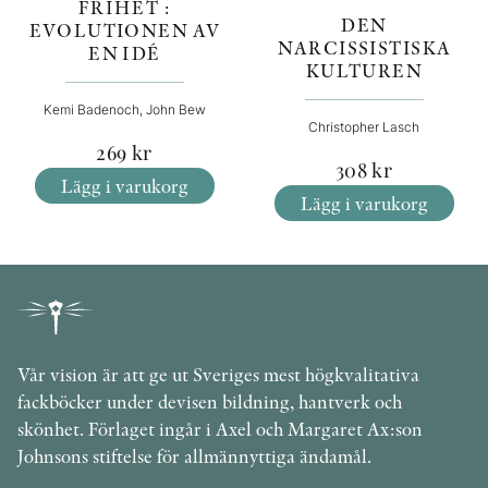
FRIHET :
DEN
EVOLUTIONEN AV
NARCISSISTISKA
EN IDÉ
KULTUREN
Kemi Badenoch, John Bew
Christopher Lasch
269
kr
308
kr
Lägg i varukorg
Lägg i varukorg
Vår vision är att ge ut Sveriges mest högkvalitativa
fackböcker under devisen bildning, hantverk och
skönhet. Förlaget ingår i Axel och Margaret Ax:son
Johnsons stiftelse för allmännyttiga ändamål.