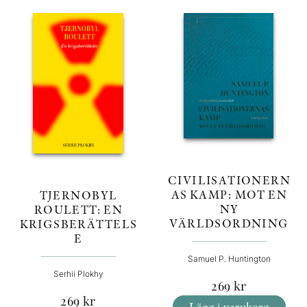
CIVILISATIONERN
AS KAMP: MOT EN
TJERNOBYL
NY
ROULETT: EN
VÄRLDSORDNING
KRIGSBERÄTTELS
E
Samuel P. Huntington
Serhii Plokhy
269
kr
269
kr
Lägg i varukorg