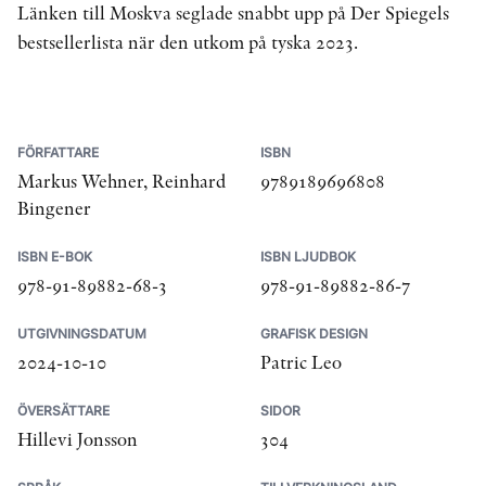
Länken till Moskva seglade snabbt upp på Der Spiegels
bestsellerlista när den utkom på tyska 2023.
FÖRFATTARE
ISBN
Markus Wehner, Reinhard
9789189696808
Bingener
ISBN E-BOK
ISBN LJUDBOK
978-91-89882-68-3
978-91-89882-86-7
UTGIVNINGSDATUM
GRAFISK DESIGN
2024-10-10
Patric Leo
ÖVERSÄTTARE
SIDOR
Hillevi Jonsson
304