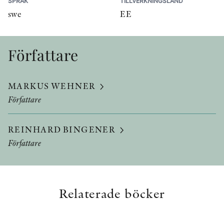
SPRÅK
TILLVERKNINGSLAND
swe
EE
Författare
MARKUS WEHNER
Författare
REINHARD BINGENER
Författare
Relaterade böcker