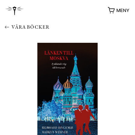
MENY
VÅRA BÖCKER
YUKIKO OCH PATRIK MÖTER
STOLPE STORIES
UTMÄRKELSER
VIDEOGALLERI
ÖVRIGA FORMAT