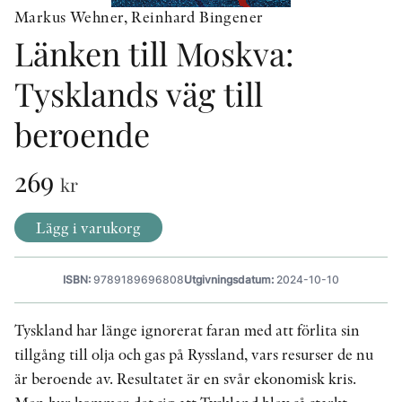
Markus Wehner, Reinhard Bingener
Länken till Moskva:
KONTAKT
Tysklands väg till
PRESSKONTAKT
beroende
PEER REVIEW-PROCESSEN
269
kr
Lägg i varukorg
ISBN:
9789189696808
Utgivningsdatum:
2024-10-10
Tyskland har länge ignorerat faran med att förlita sin
tillgång till olja och gas på Ryssland, vars resurser de nu
är beroende av. Resultatet är en svår ekonomisk kris.