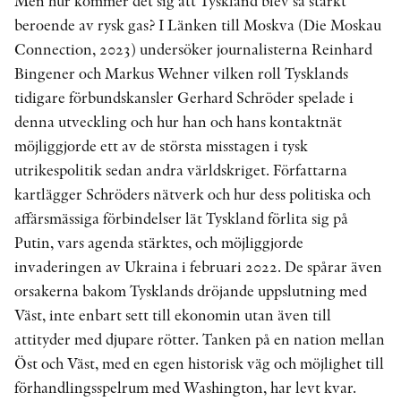
Men hur kommer det sig att Tyskland blev så starkt
beroende av rysk gas? I Länken till Moskva (Die Moskau
Connection, 2023) undersöker journalisterna Reinhard
Bingener och Markus Wehner vilken roll Tysklands
tidigare förbundskansler Gerhard Schröder spelade i
denna utveckling och hur han och hans kontaktnät
möjliggjorde ett av de största misstagen i tysk
utrikespolitik sedan andra världskriget. Författarna
kartlägger Schröders nätverk och hur dess politiska och
affärsmässiga förbindelser lät Tyskland förlita sig på
Putin, vars agenda stärktes, och möjliggjorde
invaderingen av Ukraina i februari 2022. De spårar även
orsakerna bakom Tysklands dröjande uppslutning med
Väst, inte enbart sett till ekonomin utan även till
attityder med djupare rötter. Tanken på en nation mellan
Öst och Väst, med en egen historisk väg och möjlighet till
förhandlingsspelrum med Washington, har levt kvar.