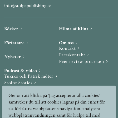
info@stolpepublishing.se
Böcker
Hilma af Klint
Författare
Om oss
Kontakt
Presskontakt
Nyheter
Peer review-processen
Podcast & video
Yukiko och Patrik möter
Stolpe Stories
Videogalleri
Genom att klicka på 'Jag accepterar alla cookies'
samtycker du till att cookies lagras på din enhet för
Utmärkelser & Format
att förbättra webbplatsens navigation, analysera
Utmärkelser
webbplatsanvändningen samt för hjälpa till med
Övriga format