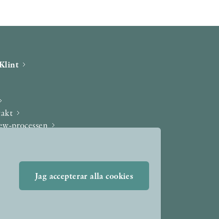
Klint
takt
iew-processen
Jag accepterar alla cookies