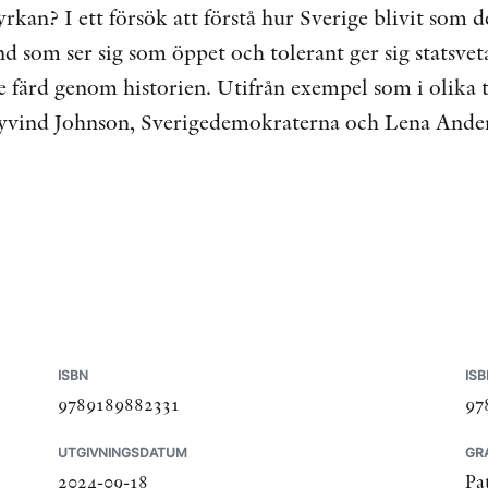
rkan? I ett försök att förstå hur Sverige blivit som det
and som ser sig som öppet och tolerant ger sig statsve
 färd genom historien. Utifrån exempel som i olika 
Eyvind Johnson, Sverigedemokraterna och Lena Ander
.
ISBN
ISB
9789189882331
97
UTGIVNINGSDATUM
GRA
2024-09-18
Pa