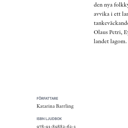
den nya folkky
avvika i ett l
tankeväckande
Olaus Petri, 
landet lagom
FÖRFATTARE
Katarina Barrling
ISBN LJUDBOK
978-91-89882-62-1