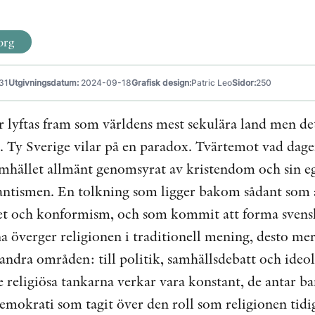
org
31
Utgivningsdatum:
2024-09-18
Grafisk design:
Patric Leo
Sidor:
250
 lyftas fram som världens mest sekulära land men det
. Ty Sverige vilar på en paradox. Tvärtemot vad dage
amhället allmänt genomsyrat av kristendom och sin eg
antismen. En tolkning som ligger bakom sådant som 
et och konformism, och som kommit att forma svens
 överger religionen i traditionell mening, desto mer
l andra områden: till politik, samhällsdebatt och ideo
religiösa tankarna verkar vara konstant, de antar ba
demokrati som tagit över den roll som religionen ti