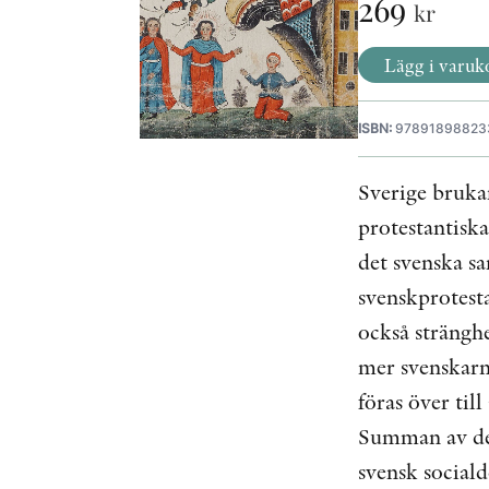
269
kr
Lägg i varuk
ISBN:
97891898823
Sverige brukar
protestantiska
det svenska s
svenskprotest
också strängh
mer svenskarna
föras över til
Summan av de 
svensk social