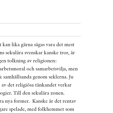
ÖVRIGA FORMAT
KONTAKT
PRESSKONTAKT
 kan lika gärna sägas vara det mest
PEER REVIEW-PROCESSEN
ns sekulära svenskar kanske tror, är
en tolkning av religionen:
arbetsmoral och samarbetsvilja, men
k samhällsanda genom seklerna. Ju
 av det religiösa tänkandet verkar
logier. Till den sekulära zonen.
ra nya former. Kanske är det rentav
digare spelade, med folkhemmet som