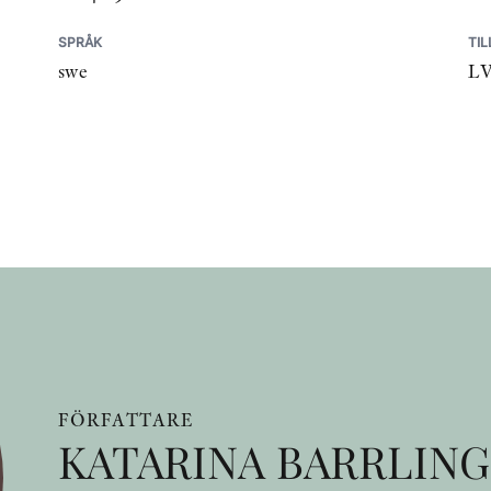
SPRÅK
TI
swe
L
FÖRFATTARE
KATARINA BARRLING