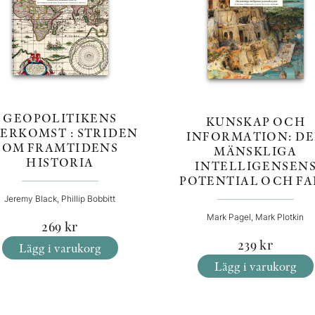
GEOPOLITIKENS
KUNSKAP OCH
ERKOMST : STRIDEN
INFORMATION: D
OM FRAMTIDENS
MÄNSKLIGA
HISTORIA
INTELLIGENSEN
POTENTIAL OCH FA
Jeremy Black, Phillip Bobbitt
Mark Pagel, Mark Plotkin
269
kr
239
kr
Lägg i varukorg
Lägg i varukorg