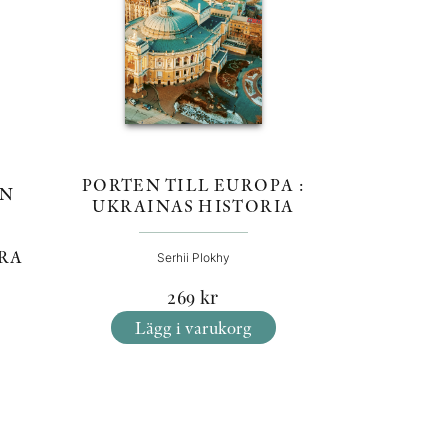
PORTEN TILL EUROPA :
EN
UKRAINAS HISTORIA
S
RA
Serhii Plokhy
269
kr
Lägg i varukorg