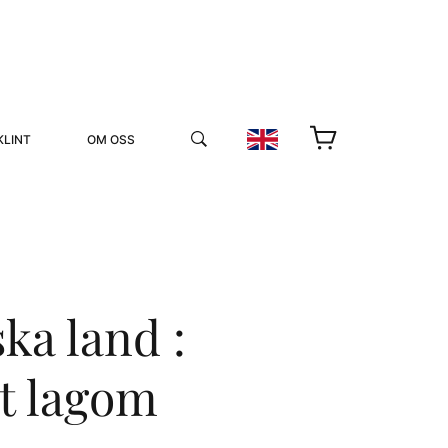
KLINT
OM OSS
ka land :
YUKIKO OCH PATRIK MÖTER
et lagom
STOLPE STORIES
UTMÄRKELSER
VIDEOGALLERI