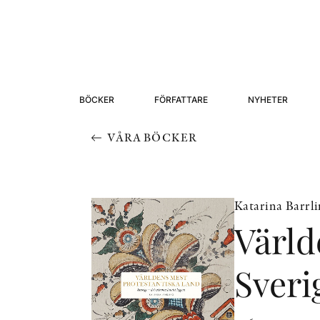
BÖCKER
FÖRFATTARE
NYHETER
VÅRA BÖCKER
Katarina Barrl
Värld
Sveri