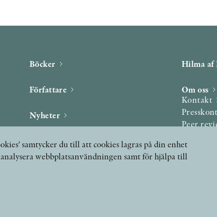
Böcker
Hilma af 
Författare
Om oss
Kontakt
Presskon
Nyheter
Peer rev
Podcast & video
okies' samtycker du till att cookies lagras på din enhet
Yukiko och Patrik möter
, analysera webbplatsanvändningen samt för hjälpa till
Stolpe Stories
Videogalleri
Utmärkelser & Format
Utmärkelser