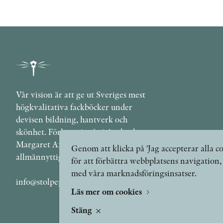
Vår vision är att ge ut Sveriges mest
högkvalitativa fackböcker under
devisen bildning, hantverk och
skönhet. Förlaget ingår i Axel och
Margaret Ax:son Johnsons stiftelse för
Genom att klicka på 'Jag accepterar alla co
allmännyttiga ändamål.
för att förbättra webbplatsens navigation
med våra marknadsföringsinsatser.
info@stolpepublishing.se
Läs mer om cookies
Stäng